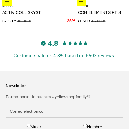
Elige opciones
Elige opciones
REEBOK
REEBOK
ACTIV COLL SKYSTRETC
ICON ELEMENTS FT SHORT
Precio de oferta
Precio anterior
25%
Precio de oferta
Precio anterior
67.50 €
90.00 €
31.50 €
45.00 €
4.8
Customers rate us 4.8/5 based on 6503 reviews.
Newsletter
Forma parte de nuestra #yellowshopfamily💛
Mujer
Hombre