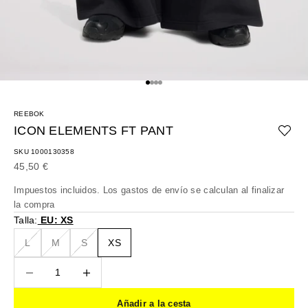
Ir al artículo 1
Ir al artículo 2
Ir al artículo 3
Ir al artículo 4
REEBOK
ICON ELEMENTS FT PANT
SKU 1000130358
Precio de oferta
45,50 €
Impuestos incluidos. Los
gastos de envío
se calculan al finalizar
la compra
Talla:
EU: XS
L
M
S
XS
Reducir cantidad
Reducir cantidad
Añadir a la cesta