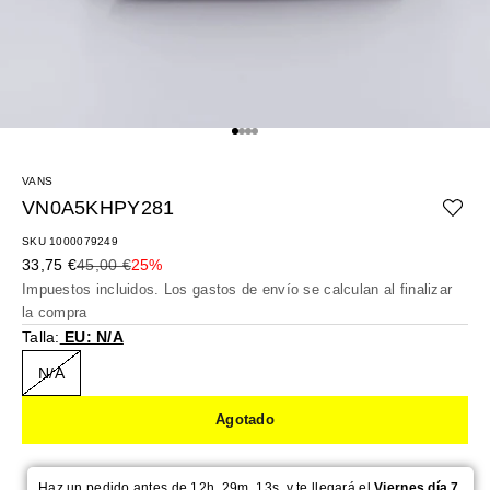
Ir al artículo 1
Ir al artículo 2
Ir al artículo 3
Ir al artículo 4
VANS
VN0A5KHPY281
SKU 1000079249
Precio de oferta
Precio normal
33,75 €
45,00 €
25%
Impuestos incluidos. Los
gastos de envío
se calculan al finalizar
la compra
Talla:
EU: N/A
N/A
Agotado
Haz un pedido antes de 12h. 29m. 12s. y te llegará el
Viernes día 7