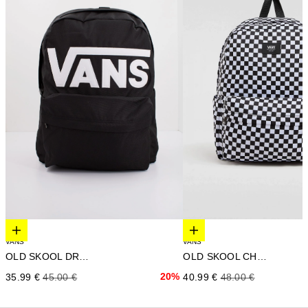
Elige opciones
Elige opciones
VANS
VANS
OLD SKOOL DROP V
OLD SKOOL CHECK
Precio de oferta
Precio normal
20%
Precio de oferta
Precio normal
35.99 €
45.00 €
40.99 €
48.00 €