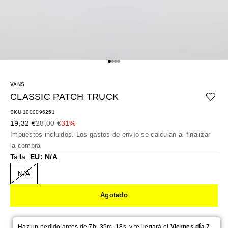
Ir al artículo 1
Ir al artículo 2
Ir al artículo 3
Ir al artículo 4
VANS
CLASSIC PATCH TRUCK
SKU 1000096251
Precio de oferta
Precio normal
19,32 €
28,00 €
31%
Impuestos incluidos. Los
gastos de envío
se calculan al finalizar
la compra
Talla:
EU: N/A
N/A
Agotado
Haz un pedido antes de 7h. 39m. 17s. y te llegará el
Viernes día 7