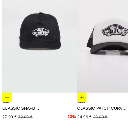
Elige opciones
Elige opciones
VANS
VANS
CLASSIC SNAPBACK
CLASSIC PATCH CURVED B
Precio de oferta
Precio normal
13%
Precio de oferta
Precio normal
27.99 €
32.00 €
24.99 €
28.00 €