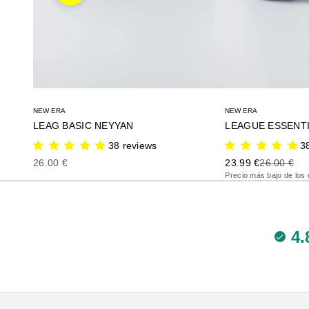
NEW ERA
NEW ERA
LEAG BASIC NEYYAN
LEAGUE ESSENTI
38 reviews
3
Precio de oferta
Precio de oferta
Precio ante
26.00 €
23.99 €
26.00 €
Precio más bajo de los 
4.