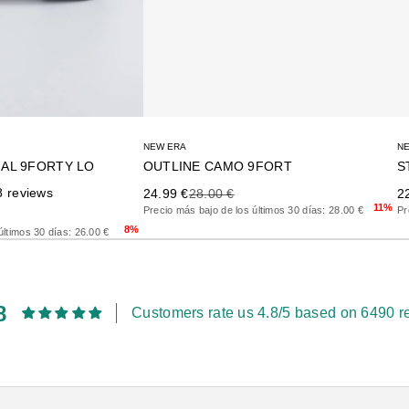
NEW ERA
N
OUTLINE CAMO 9FORT
S
AL 9FORTY LO
Precio de oferta
Precio anterior
Pr
8 reviews
24.99 €
28.00 €
2
11%
Precio más bajo de los últimos 30 días: 28.00 €
Pr
rior
8%
últimos 30 días: 26.00 €
8
Customers rate us 4.8/5 based on 6490 r