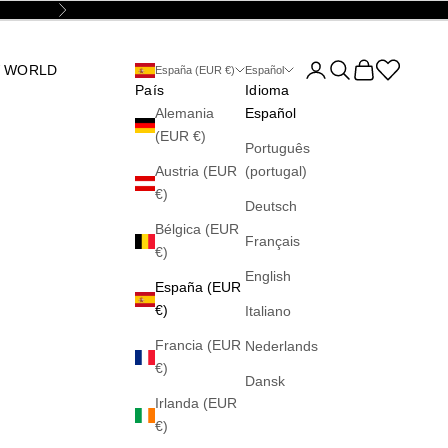
Siguiente
Abrir página de la cu
Abrir búsqueda
Abrir cesta
Abrir la wis
 WORLD
España (EUR €)
Español
País
Idioma
Alemania
Español
(EUR €)
Português
Austria (EUR
(portugal)
€)
Deutsch
Bélgica (EUR
Français
€)
English
España (EUR
€)
Italiano
Francia (EUR
Nederlands
€)
Dansk
Irlanda (EUR
€)