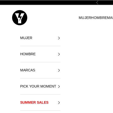
Ir al contenido
Anterior
Yellowshop
MUJER
HOMBRE
MA
MUJER
HOMBRE
MARCAS
PICK YOUR MOMENT
SUMMER SALES