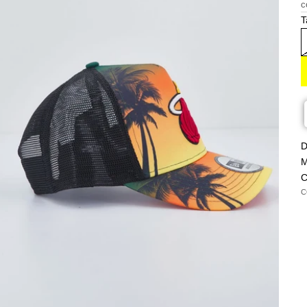
c
T
D
M
C
C