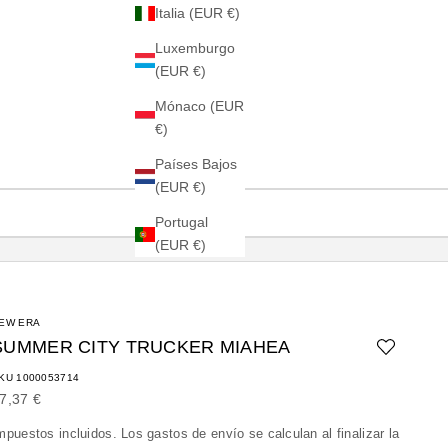
Italia (EUR €)
Luxemburgo
(EUR €)
Mónaco (EUR
€)
Países Bajos
(EUR €)
Portugal
(EUR €)
EW ERA
SUMMER CITY TRUCKER MIAHEA
KU 1000053714
recio de oferta
7,37 €
mpuestos incluidos. Los
gastos de envío
se calculan al finalizar la