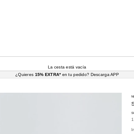
La cesta está vacía
¿Quieres
15% EXTRA*
en tu pedido?
Descarga APP
N
S
P
1
I