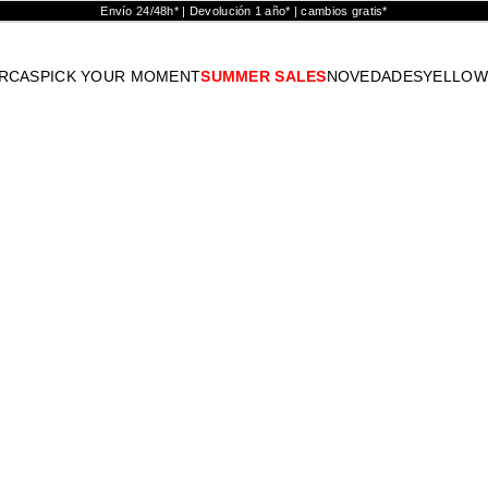
Envío 24/48h* | Devolución 1 año* | cambios gratis*
RCAS
PICK YOUR MOMENT
SUMMER SALES
NOVEDADES
YELLOW