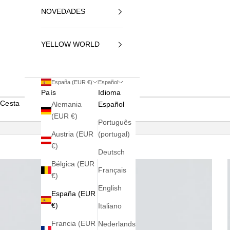
NOVEDADES
YELLOW WORLD
España (EUR €)
Español
País
Idioma
Cesta
Alemania
Español
(EUR €)
Português
Austria (EUR
(portugal)
€)
Deutsch
Bélgica (EUR
Français
€)
English
España (EUR
€)
Italiano
Francia (EUR
Nederlands