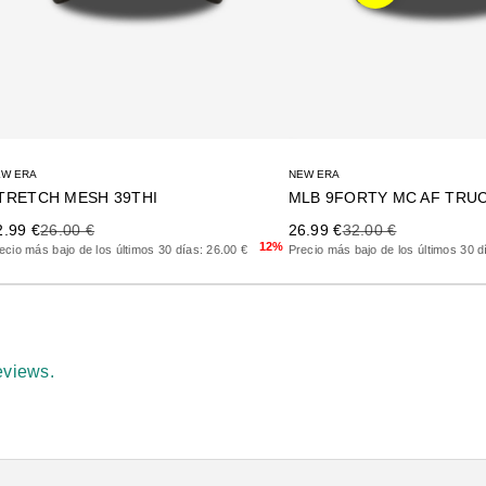
EW ERA
NEW ERA
TRETCH MESH 39THI
ecio de oferta
Precio anterior
Precio de oferta
Precio anterior
2.99 €
26.00 €
26.99 €
32.00 €
12%
ecio más bajo de los últimos 30 días: 26.00 €
Precio más bajo de los últimos 30 d
eviews.