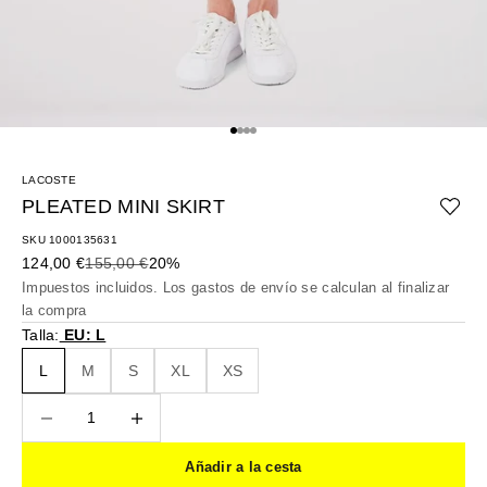
Ir al artículo 1
Ir al artículo 2
Ir al artículo 3
Ir al artículo 4
LACOSTE
PLEATED MINI SKIRT
SKU 1000135631
Precio de oferta
Precio normal
124,00 €
155,00 €
20%
Impuestos incluidos. Los
gastos de envío
se calculan al finalizar
la compra
Talla:
EU: L
L
M
S
XL
XS
Reducir cantidad
Reducir cantidad
Añadir a la cesta