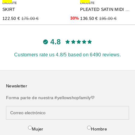
LACOSTE
LACOSTE
SKIRT
PLEATED SATIN MIDI SKIRT
Precio de oferta
Precio normal
30%
Precio de oferta
Precio normal
122.50 €
175.00 €
136.50 €
195.00 €
4.8
Customers rate us 4.8/5 based on 6490 reviews.
Newsletter
Forma parte de nuestra #yellowshopfamily💛
Mujer
Hombre