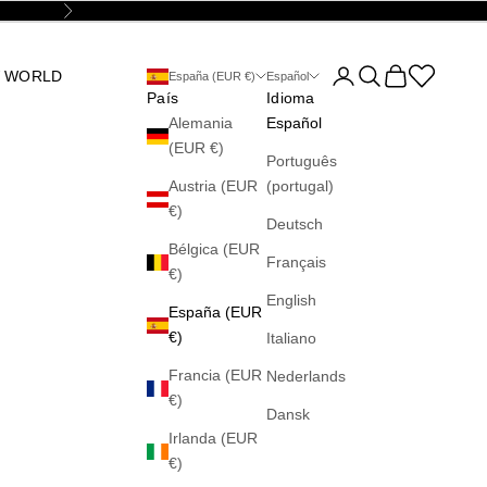
Siguiente
Abrir página de la cu
Abrir búsqueda
Abrir cesta
Abrir la wis
 WORLD
España (EUR €)
Español
País
Idioma
Alemania
Español
(EUR €)
Português
Austria (EUR
(portugal)
€)
Deutsch
Bélgica (EUR
Français
€)
English
España (EUR
€)
Italiano
Francia (EUR
Nederlands
€)
Dansk
Irlanda (EUR
€)