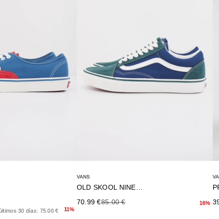
VANS
V
OLD SKOOL NINETIES
rior
Precio de oferta
Precio anterior
Pr
70.99 €
85.00 €
3
16%
11%
últimos 30 días: 75.00 €