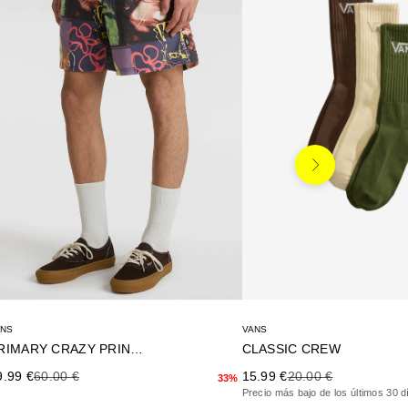
Siguiente
VANS
ANS
CLASSIC CREW
PRIMARY CRAZY PRINT LO
Precio de oferta
Precio anterior
ecio de oferta
Precio anterior
15.99 €
20.00 €
9.99 €
60.00 €
33%
Precio más bajo de los últimos 30 d