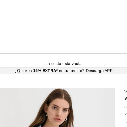
La cesta está vacía
¿Quieres
15% EXTRA*
en tu pedido?
Descarga APP
V
S
P
5
I