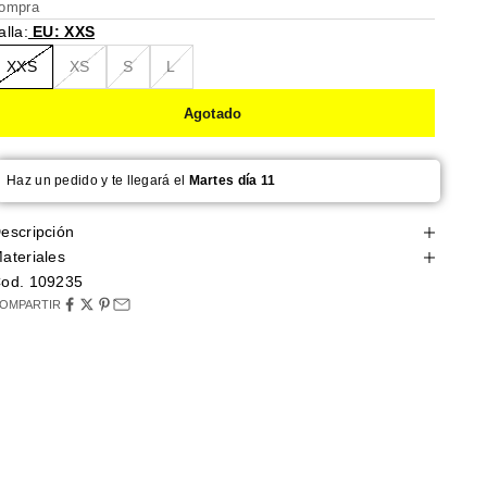
ompra
alla:
EU: XXS
XXS
XS
S
L
Agotado
Haz un pedido y te llegará el
Martes día 11
escripción
ateriales
od. 109235
OMPARTIR