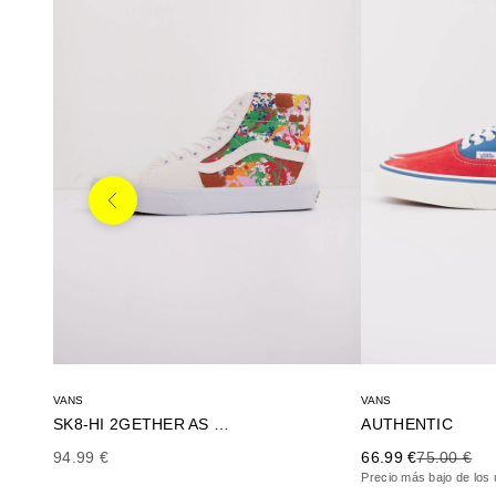
Anterior
VANS
VANS
AUTHENTIC
SK8-HI 2GETHER AS OURS
Precio de oferta
Precio ante
Precio de oferta
66.99 €
75.00 €
94.99 €
Precio más bajo de los 