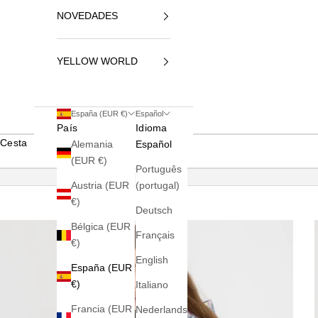
NOVEDADES
YELLOW WORLD
España (EUR €)
Español
País
Idioma
Cesta
Alemania
Español
(EUR €)
Português
Austria (EUR
(portugal)
€)
Deutsch
Bélgica (EUR
Français
€)
English
España (EUR
€)
Italiano
Francia (EUR
Nederlands