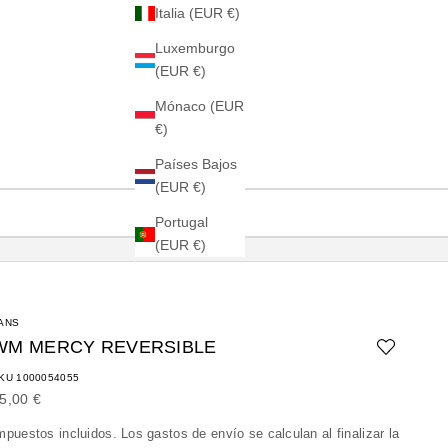
Italia (EUR €)
Luxemburgo
(EUR €)
Mónaco (EUR
€)
Países Bajos
(EUR €)
Portugal
(EUR €)
ANS
WM MERCY REVERSIBLE
KU 1000054055
recio de oferta
5,00 €
mpuestos incluidos. Los
gastos de envío
se calculan al finalizar la