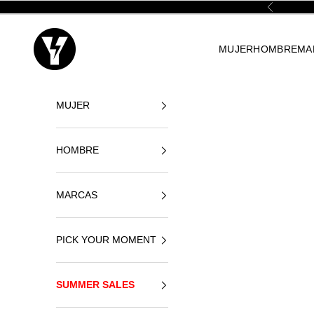
Ir al contenido
Anterior
Yellowshop
MUJER
HOMBRE
MA
MUJER
HOMBRE
MARCAS
PICK YOUR MOMENT
SUMMER SALES