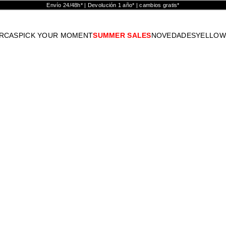
Envío 24/48h* | Devolución 1 año* | cambios gratis*
RCAS
PICK YOUR MOMENT
SUMMER SALES
NOVEDADES
YELLOW