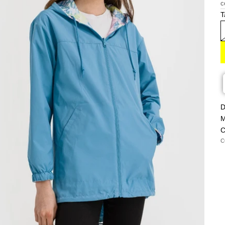
c
T
D
M
C
C