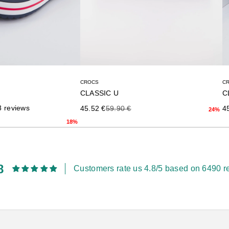
CROCS
C
CLASSIC U
C
Precio de oferta
Precio anterior
8 reviews
Pr
45.52 €
59.90 €
4
24%
rior
18%
8
Customers rate us 4.8/5 based on 6490 r