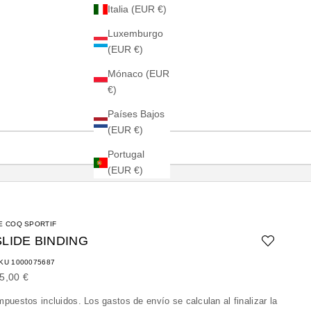
Italia (EUR €)
Luxemburgo
(EUR €)
Mónaco (EUR
€)
Países Bajos
(EUR €)
Portugal
(EUR €)
E COQ SPORTIF
SLIDE BINDING
KU 1000075687
recio de oferta
5,00 €
mpuestos incluidos. Los
gastos de envío
se calculan al finalizar la