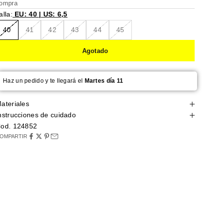
ompra
alla:
EU: 40 | US: 6,5
40
41
42
43
44
45
Agotado
Haz un pedido y te llegará el
Martes día 11
ateriales
nstrucciones de cuidado
od. 124852
OMPARTIR