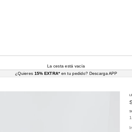
La cesta está vacía
¿Quieres
15% EXTRA*
en tu pedido?
Descarga APP
L
S
P
1
I