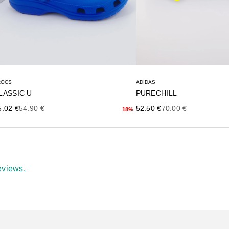
ADIDAS
ROCS
PURECHILL
LASSIC U
Precio de oferta
Precio anterior
ecio de oferta
Precio anterior
52.50 €
70.00 €
5.02 €
54.90 €
18%
eviews.