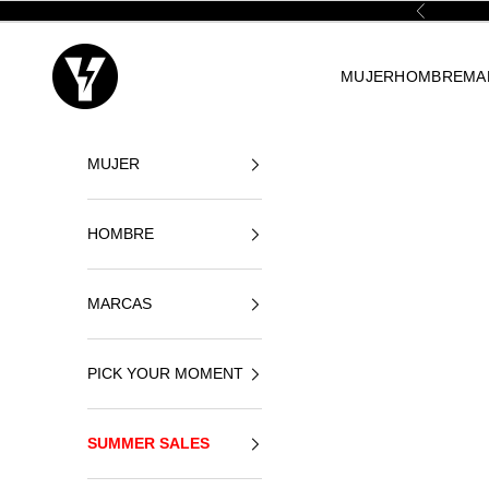
Ir al contenido
Anterior
Yellowshop
MUJER
HOMBRE
MA
MUJER
HOMBRE
MARCAS
PICK YOUR MOMENT
SUMMER SALES