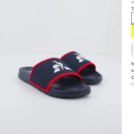
c
T
M
I
C
C