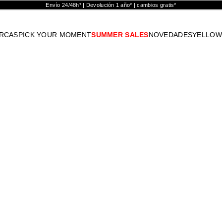
Envío 24/48h* | Devolución 1 año* | cambios gratis*
RCAS
PICK YOUR MOMENT
SUMMER SALES
NOVEDADES
YELLOW