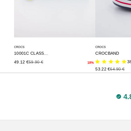
CROCS
CROCS
10001C CLASSIC U
CROCBAND
Precio de oferta
Precio anterior
3
49.12 €
59.90 €
18%
Precio de oferta
Precio ante
53.22 €
64.90 €
4.