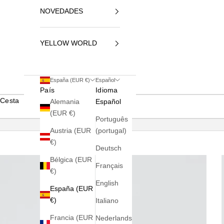
NOVEDADES
YELLOW WORLD
España (EUR €)
Español
País
Idioma
Cesta
Alemania
Español
(EUR €)
Português
Austria (EUR
(portugal)
€)
Deutsch
Bélgica (EUR
Français
€)
English
España (EUR
€)
Italiano
Francia (EUR
Nederlands