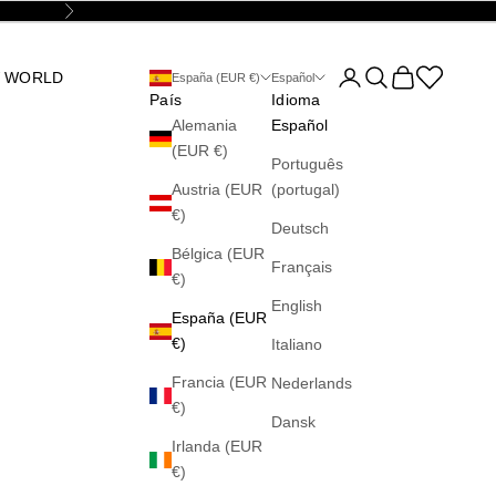
Siguiente
Abrir página de la cu
Abrir búsqueda
Abrir cesta
Abrir la wis
 WORLD
España (EUR €)
Español
País
Idioma
Alemania
Español
(EUR €)
Português
Austria (EUR
(portugal)
€)
Deutsch
Bélgica (EUR
Français
€)
English
España (EUR
€)
Italiano
Francia (EUR
Nederlands
€)
Dansk
Irlanda (EUR
€)