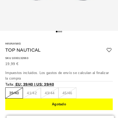
Ir al artículo 1
Ir al artículo 2
Ir al artículo 3
Ir al artículo 4
HAVAIANAS
TOP NAUTICAL
SKU 1000132663
Precio de oferta
19,99 €
Impuestos incluidos. Los
gastos de envío
se calculan al finalizar
la compra
Talla:
EU: 39/40 | US: 39/40
39/40
41/42
43/44
45/46
Agotado