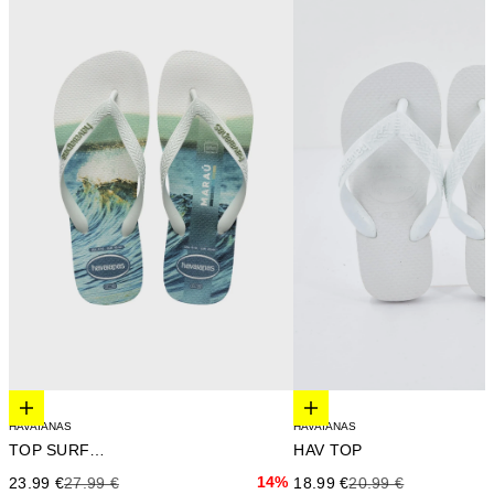
Elige opciones
Elige opciones
HAVAIANAS
HAVAIANAS
TOP SURFER I
HAV TOP
Precio de oferta
Precio anterior
14%
Precio de oferta
Precio anterior
23.99 €
27.99 €
18.99 €
20.99 €