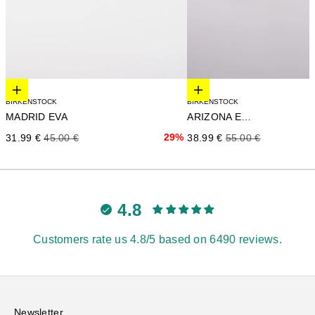
Elige opciones
Elige opciones
BIRKENSTOCK
BIRKENSTOCK
MADRID EVA
ARIZONA EVA
Precio de oferta
Precio normal
29%
Precio de oferta
Precio normal
31.99 €
45.00 €
38.99 €
55.00 €
4.8
Customers rate us 4.8/5 based on 6490 reviews.
Newsletter