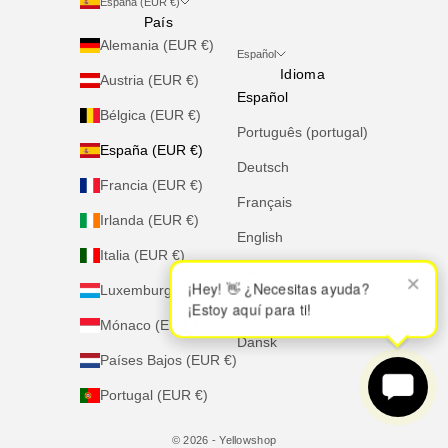
España (EUR €)
País
Alemania (EUR €)
Español
Idioma
Austria (EUR €)
Español
Bélgica (EUR €)
Português (portugal)
España (EUR €)
Deutsch
Francia (EUR €)
Français
Irlanda (EUR €)
English
Italia (EUR €)
Italiano
×
×
¡Hey! 👋 ¿Necesitas ayuda?
¡Hey! 👋 ¿Necesitas ayuda?
Luxemburgo (EUR €)
¡Estoy aquí para ti!
¡Estoy aquí para ti!
Nederlands
Mónaco (EUR €)
Dansk
Países Bajos (EUR €)
Portugal (EUR €)
© 2026 - Yellowshop