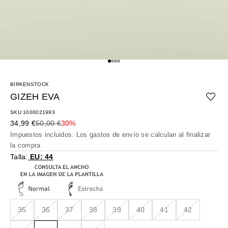
Ir al artículo 1
Ir al artículo 2
Ir al artículo 3
Ir al artículo 4
BIRKENSTOCK
GIZEH EVA
SKU 1000021993
Precio de oferta
Precio normal
34,99 €
50,00 €
30%
Impuestos incluidos. Los
gastos de envío
se calculan al finalizar
la compra
Talla:
EU: 44
35
36
37
38
39
40
41
42