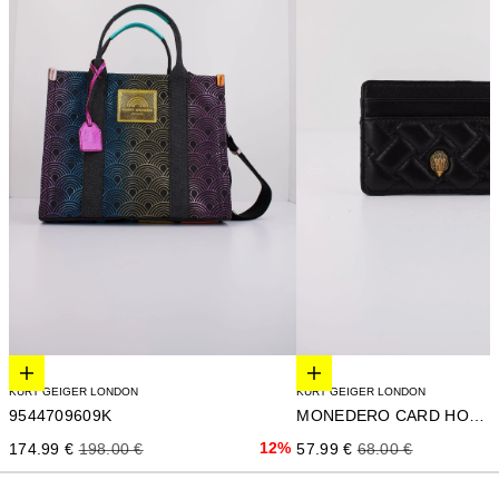
Elige opciones
Elige opciones
KURT GEIGER LONDON
KURT GEIGER LONDON
9544709609K
MONEDERO CARD HOLDER
Precio de oferta
Precio normal
12%
Precio de oferta
Precio normal
174.99 €
198.00 €
57.99 €
68.00 €