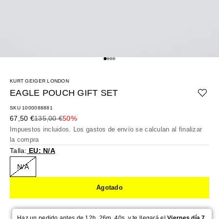
Ir al artículo 1
Ir al artículo 2
Ir al artículo 3
Ir al artículo 4
KURT GEIGER LONDON
EAGLE POUCH GIFT SET
SKU 1000088881
Precio de oferta
Precio normal
67,50 €
135,00 €
50%
Impuestos incluidos. Los
gastos de envío
se calculan al finalizar
la compra
Talla:
EU: N/A
N/A
Agotado
Haz un pedido antes de 12h. 26m. 39s. y te llegará el
Viernes día 7