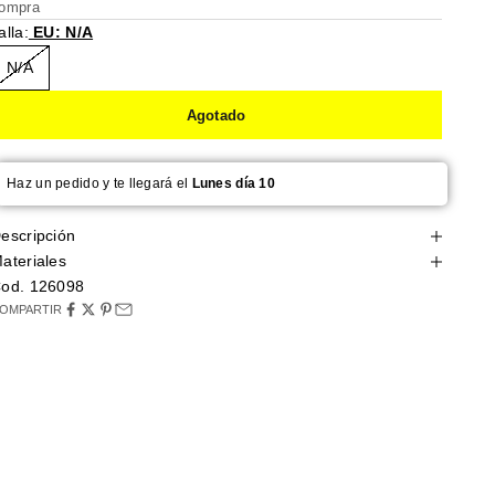
ompra
alla:
EU: N/A
N/A
Agotado
Haz un pedido y te llegará el
Lunes día 10
escripción
ateriales
od. 126098
OMPARTIR