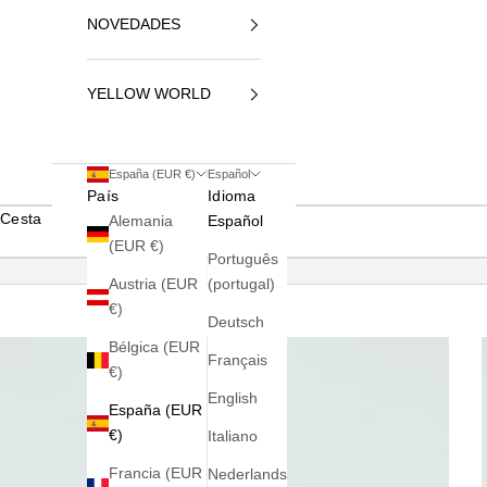
NOVEDADES
YELLOW WORLD
España (EUR €)
Español
País
Idioma
Cesta
Alemania
Español
(EUR €)
Português
Austria (EUR
(portugal)
€)
Deutsch
Bélgica (EUR
Français
€)
English
España (EUR
€)
Italiano
Francia (EUR
Nederlands