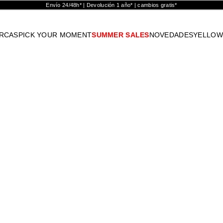
Envío 24/48h* | Devolución 1 año* | cambios gratis*
RCAS
PICK YOUR MOMENT
SUMMER SALES
NOVEDADES
YELLOW