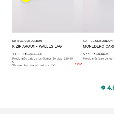
KURT GEIGER LONDON
KURT GEIGER LONDON
K ZIP AROUNF WALLES EAG
MONEDERO CAR
Precio de oferta
Precio anterior
Precio de oferta
Precio ante
113.99 €
138.00 €
57.99 €
68.00 €
Precio más bajo de los últimos 30 días: 120.99
Precio más bajo de los 
€
17%*
*Descuento calculado sobre el PVP
4.