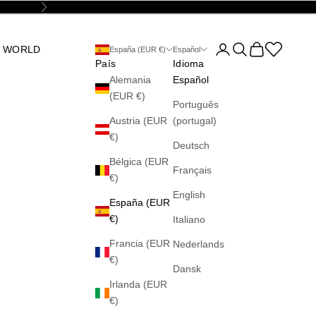
Siguiente
Abrir página de la cu
Abrir búsqueda
Abrir cesta
Abrir la wis
 WORLD
España (EUR €)
Español
País
Idioma
Alemania
Español
(EUR €)
Português
Austria (EUR
(portugal)
€)
Deutsch
Bélgica (EUR
Français
€)
English
España (EUR
€)
Italiano
Francia (EUR
Nederlands
€)
Dansk
Irlanda (EUR
€)