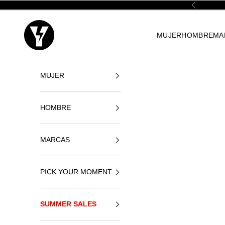
Ir al contenido
Anterior
Yellowshop
MUJER
HOMBRE
MA
MUJER
HOMBRE
MARCAS
PICK YOUR MOMENT
SUMMER SALES