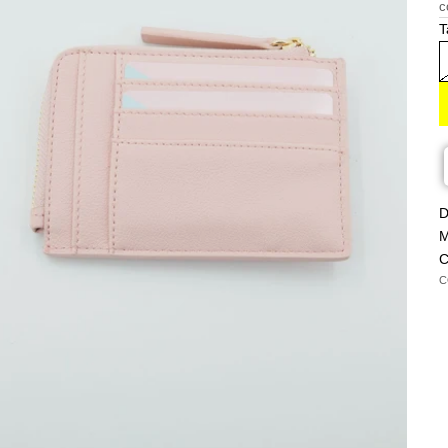
c
T
D
M
C
C