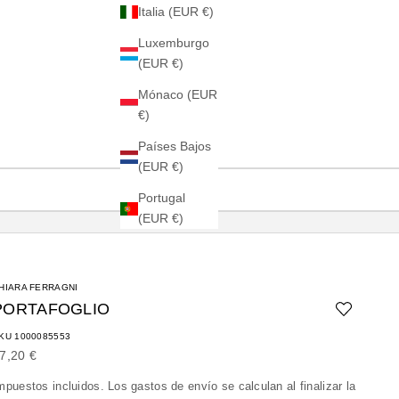
Italia (EUR €)
Luxemburgo
(EUR €)
Mónaco (EUR
€)
Países Bajos
(EUR €)
Portugal
(EUR €)
HIARA FERRAGNI
PORTAFOGLIO
KU 1000085553
recio de oferta
7,20 €
mpuestos incluidos. Los
gastos de envío
se calculan al finalizar la