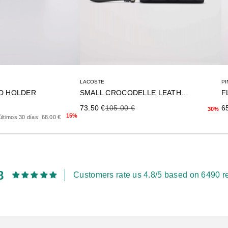
LACOSTE
PI
D HOLDER
SMALL CROCODELLE LEATHER COIN PURSE
F
rior
Precio de oferta
Precio anterior
Pr
73.50 €
105.00 €
6
30%
15%
últimos 30 días: 68.00 €
8
Customers rate us 4.8/5 based on 6490 r