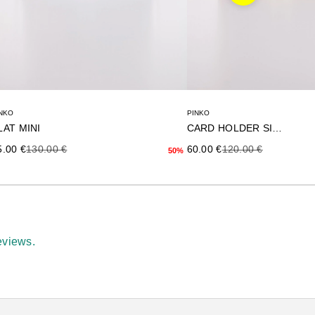
NKO
PINKO
LAT MINI
CARD HOLDER SIMPLY
ecio de oferta
Precio anterior
Precio de oferta
Precio anterior
5.00 €
130.00 €
60.00 €
120.00 €
50%
eviews.