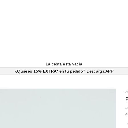
La cesta está vacía
¿Quieres
15% EXTRA*
en tu pedido?
Descarga APP
C
S
P
4
I