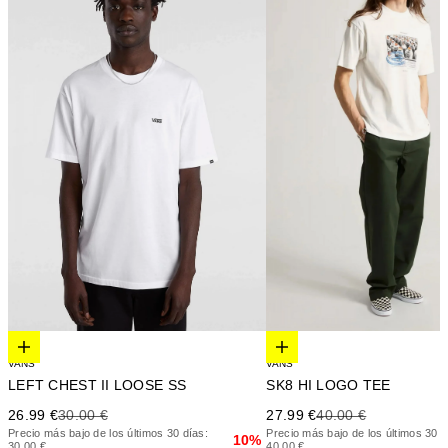
Elige opciones
Elige opciones
VANS
VANS
LEFT CHEST II LOOSE SS
SK8 HI LOGO TEE
Precio de oferta
Precio anterior
Precio de oferta
Precio anterior
26.99 €
30.00 €
27.99 €
40.00 €
Precio más bajo de los últimos 30 días:
Precio más bajo de los últimos 30 d
10%
30.00 €
40.00 €