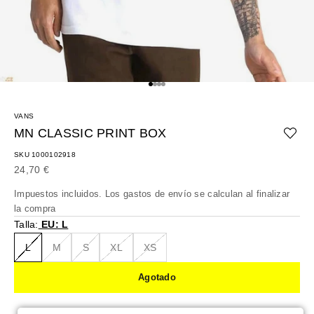
Ir al artículo 1
Ir al artículo 2
Ir al artículo 3
Ir al artículo 4
VANS
MN CLASSIC PRINT BOX
SKU 1000102918
Precio de oferta
24,70 €
Impuestos incluidos. Los
gastos de envío
se calculan al finalizar
la compra
Talla:
EU: L
L
M
S
XL
XS
Agotado