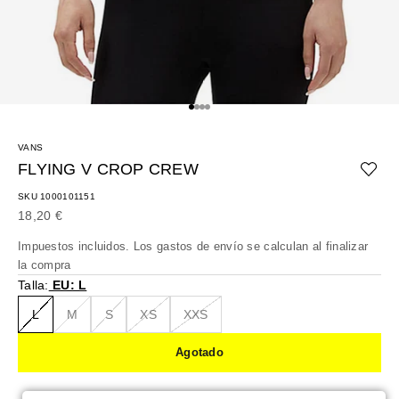
Ir al artículo 1
Ir al artículo 2
Ir al artículo 3
Ir al artículo 4
VANS
FLYING V CROP CREW
SKU 1000101151
Precio de oferta
18,20 €
Impuestos incluidos. Los
gastos de envío
se calculan al finalizar
la compra
Talla:
EU: L
L
M
S
XS
XXS
Agotado