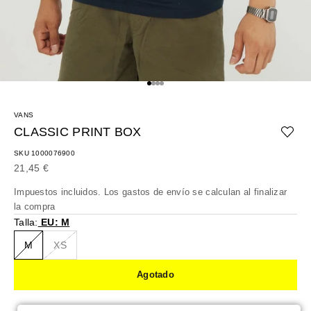
Ir al artículo 1
Ir al artículo 2
Ir al artículo 3
Ir al artículo 4
VANS
CLASSIC PRINT BOX
SKU 1000076900
Precio de oferta
21,45 €
Impuestos incluidos. Los
gastos de envío
se calculan al finalizar
la compra
Talla:
EU: M
M
XS
Agotado