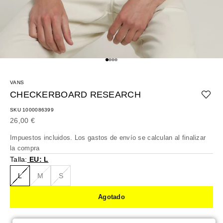
Ir al artículo 1
Ir al artículo 2
Ir al artículo 3
Ir al artículo 4
VANS
CHECKERBOARD RESEARCH
SKU 1000086399
Precio de oferta
26,00 €
Impuestos incluidos. Los
gastos de envío
se calculan al finalizar
la compra
Talla:
EU: L
L
M
S
Agotado