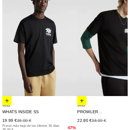
Elige opciones
Elige opciones
VANS
VANS
WHATS INSIDE SS
PROWLER SS
Precio de oferta
Precio anterior
Precio de oferta
Precio anterior
19.99 €
38.00 €
22.80 €
38.00 €
Precio más bajo de los últimos 30 días:
47%
38.00 €