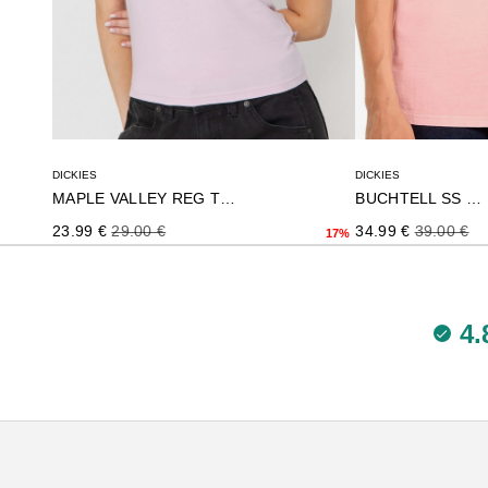
DICKIES
DICKIES
MAPLE VALLEY REG TEE W
BUCHTELL SS TEE
Precio de oferta
Precio normal
Precio de oferta
Precio no
23.99 €
29.00 €
34.99 €
39.00 €
17%
4.