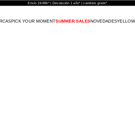
Envío 24/48h* | Devolución 1 año* | cambios gratis*
RCAS
PICK YOUR MOMENT
SUMMER SALES
NOVEDADES
YELLOW