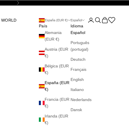
Siguiente
Abrir página de la cu
Abrir búsqueda
Abrir cesta
Abrir la wis
 WORLD
España (EUR €)
Español
País
Idioma
Alemania
Español
(EUR €)
Português
Austria (EUR
(portugal)
€)
Deutsch
Bélgica (EUR
Français
€)
English
España (EUR
€)
Italiano
Francia (EUR
Nederlands
€)
Dansk
Irlanda (EUR
€)