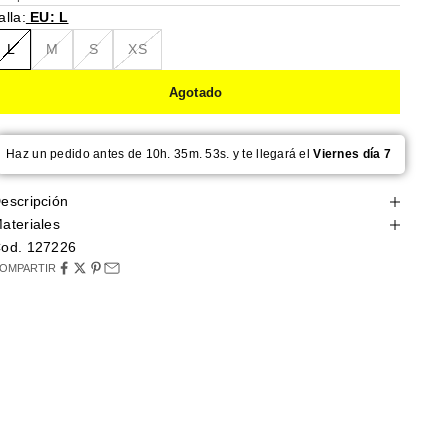
alla:
EU: L
L
M
S
XS
Agotado
Haz un pedido antes de 10h. 35m. 52s. y te llegará el
Viernes día 7
escripción
ateriales
od. 127226
OMPARTIR