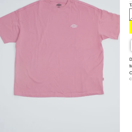
T
D
M
C
C