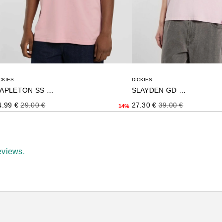
CKIES
DICKIES
MAPLETON SS TEE
SLAYDEN GD TEE
ecio de oferta
Precio normal
Precio de oferta
Precio normal
4.99 €
29.00 €
27.30 €
39.00 €
14%
eviews.