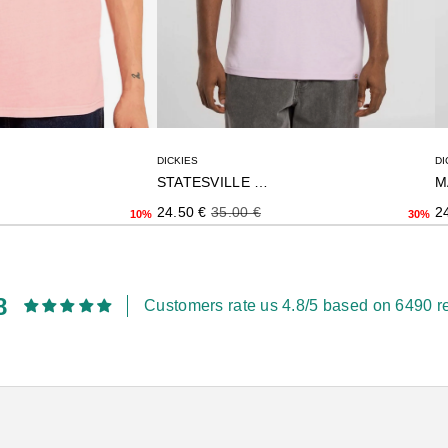
DI
DICKIES
STATESVILLE TEE
rmal
Pr
Precio de oferta
Precio normal
2
24.50 €
35.00 €
10%
30%
8
Customers rate us 4.8/5 based on 6490 r