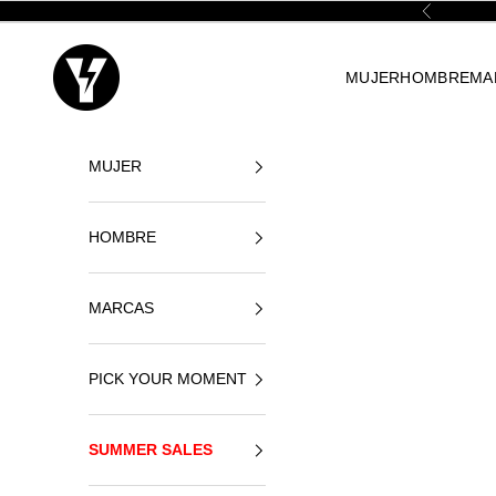
Ir al contenido
Anterior
Yellowshop
MUJER
HOMBRE
MA
MUJER
HOMBRE
MARCAS
PICK YOUR MOMENT
SUMMER SALES