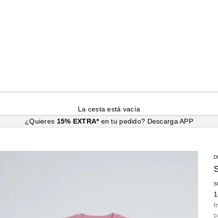
La cesta está vacía
¿Quieres
15% EXTRA*
en tu pedido?
Descarga APP
D
S
P
1
I
c