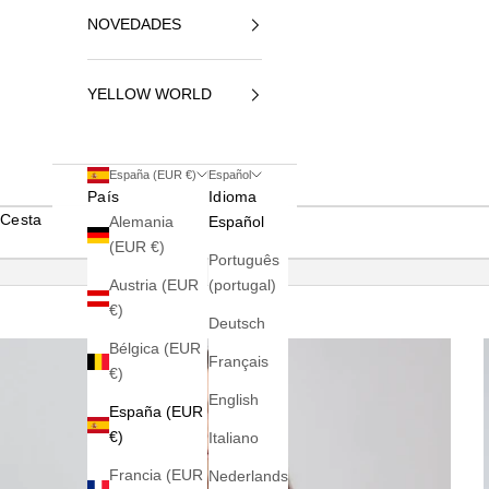
NOVEDADES
YELLOW WORLD
España (EUR €)
Español
País
Idioma
Cesta
Alemania
Español
(EUR €)
Português
Austria (EUR
(portugal)
€)
Deutsch
Bélgica (EUR
Français
€)
English
España (EUR
€)
Italiano
Francia (EUR
Nederlands