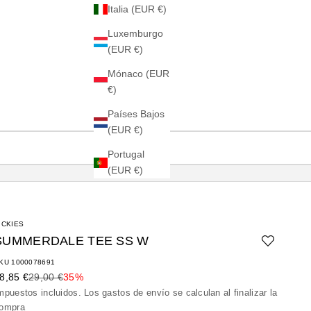
Italia (EUR €)
Luxemburgo
(EUR €)
Mónaco (EUR
€)
Países Bajos
(EUR €)
Portugal
(EUR €)
ICKIES
SUMMERDALE TEE SS W
KU 1000078691
recio de oferta
Precio normal
8,85 €
29,00 €
35%
mpuestos incluidos. Los
gastos de envío
se calculan al finalizar la
ompra