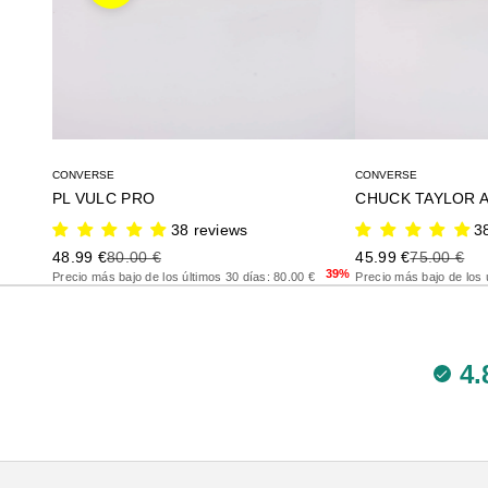
CONVERSE
CONVERSE
PL VULC PRO
38 reviews
3
Precio de oferta
Precio anterior
Precio de oferta
Precio ante
48.99 €
80.00 €
45.99 €
75.00 €
39%
Precio más bajo de los últimos 30 días: 80.00 €
Precio más bajo de los 
4.