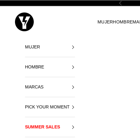
Ir al contenido
Anterior
Yellowshop
MUJER
HOMBRE
MA
MUJER
HOMBRE
MARCAS
PICK YOUR MOMENT
SUMMER SALES