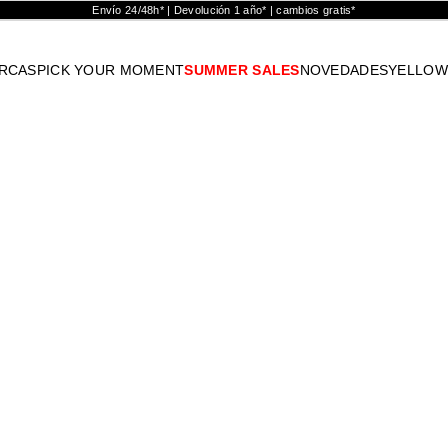
Envío 24/48h* | Devolución 1 año* | cambios gratis*
RCAS
PICK YOUR MOMENT
SUMMER SALES
NOVEDADES
YELLOW