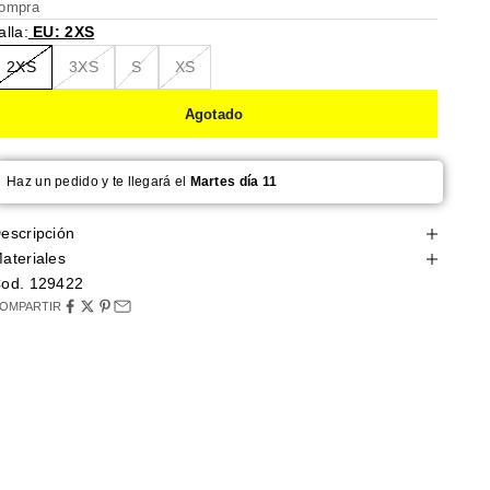
ompra
alla:
EU: 2XS
2XS
3XS
S
XS
Agotado
Haz un pedido y te llegará el
Martes día 11
escripción
ateriales
od. 129422
OMPARTIR