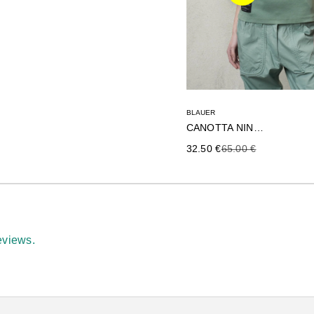
BLAUER
CANOTTA NINFEA
Precio de oferta
Precio anterior
32.50 €
65.00 €
eviews.