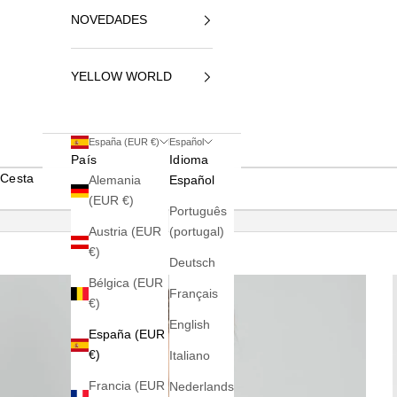
NOVEDADES
YELLOW WORLD
España (EUR €)
Español
País
Idioma
Cesta
Alemania
Español
(EUR €)
Português
Austria (EUR
(portugal)
€)
Deutsch
Bélgica (EUR
Français
€)
English
España (EUR
€)
Italiano
Francia (EUR
Nederlands