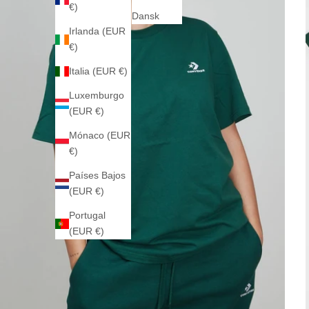
€)
Dansk
Irlanda (EUR
€)
Italia (EUR €)
Luxemburgo
(EUR €)
Mónaco (EUR
€)
Países Bajos
(EUR €)
Portugal
(EUR €)