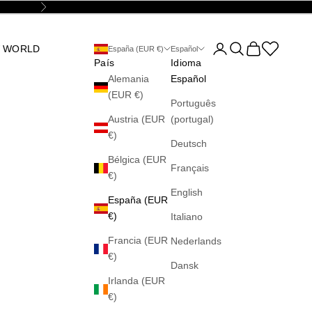
Siguiente
Abrir página de la cu
Abrir búsqueda
Abrir cesta
Abrir la wis
 WORLD
España (EUR €)
Español
País
Idioma
Alemania
Español
(EUR €)
Português
Austria (EUR
(portugal)
€)
Deutsch
Bélgica (EUR
Français
€)
English
España (EUR
€)
Italiano
Francia (EUR
Nederlands
€)
Dansk
Irlanda (EUR
€)