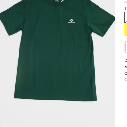
c
T
D
M
C
C