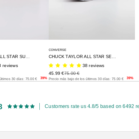
CONVERSE
CHUCK TAYLOR ALL STAR SUEDE
CHUCK TAYLOR ALL STAR SEASONAL COLOR
8 reviews
38 reviews
rior
Precio de oferta
Precio anterior
45.99 €
75.00 €
39%
39%
últimos 30 días: 75.00 €
Precio más bajo de los últimos 30 días: 75.00 €
8
Customers rate us 4.8/5 based on 6492 r