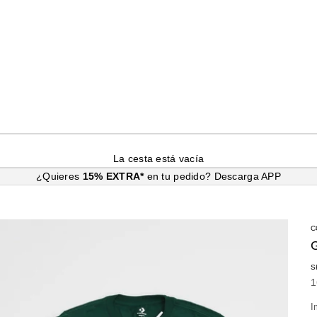
La cesta está vacía
¿Quieres
15% EXTRA*
en tu pedido?
Descarga APP
C
S
P
1
I