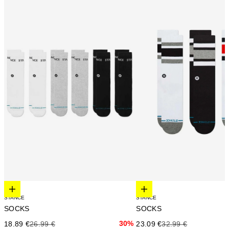
Elige opciones
Elige opciones
STANCE
STANCE
SOCKS
SOCKS
Precio de oferta
Precio anterior
30%
Precio de oferta
Precio anterior
18.89 €
26.99 €
23.09 €
32.99 €