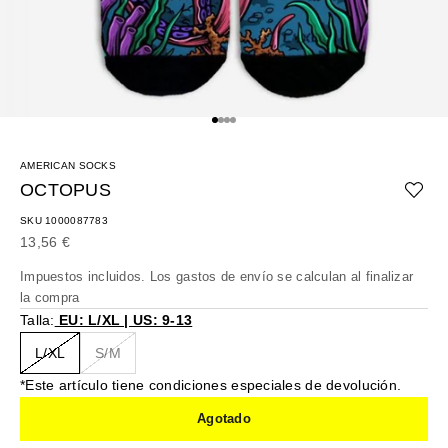
Ir al artículo 1
Ir al artículo 2
Ir al artículo 3
Ir al artículo 4
AMERICAN SOCKS
OCTOPUS
SKU 1000087783
Precio de oferta
13,56 €
Impuestos incluidos. Los
gastos de envío
se calculan al finalizar
la compra
Talla:
EU: L/XL | US: 9-13
L/XL
S/M
*Este artículo tiene condiciones especiales de devolución.
Agotado