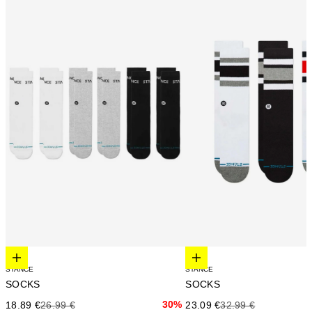
Elige opciones
Elige opciones
STANCE
STANCE
SOCKS
SOCKS
Precio de oferta
Precio anterior
30%
Precio de oferta
Precio anterior
18.89 €
26.99 €
23.09 €
32.99 €