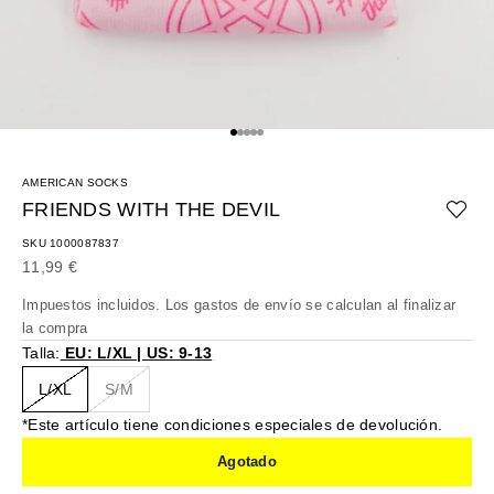
Ir al artículo 1
Ir al artículo 2
Ir al artículo 3
Ir al artículo 4
Ir al artículo 5
AMERICAN SOCKS
FRIENDS WITH THE DEVIL
SKU 1000087837
Precio de oferta
11,99 €
Impuestos incluidos. Los
gastos de envío
se calculan al finalizar
la compra
Talla:
EU: L/XL | US: 9-13
L/XL
S/M
*Este artículo tiene condiciones especiales de devolución.
Agotado