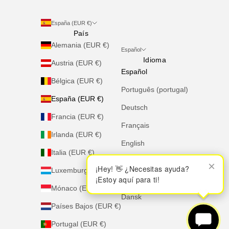
España (EUR €)
País
Alemania (EUR €)
Español
Idioma
Austria (EUR €)
Español
Bélgica (EUR €)
Português (portugal)
España (EUR €)
Deutsch
Francia (EUR €)
Français
Irlanda (EUR €)
English
Italia (EUR €)
Italiano
×
×
¡Hey! 👋 ¿Necesitas ayuda?
¡Hey! 👋 ¿Necesitas ayuda?
Luxemburgo (EUR €)
¡Estoy aquí para ti!
¡Estoy aquí para ti!
Nederlands
Mónaco (EUR €)
Dansk
Países Bajos (EUR €)
Portugal (EUR €)