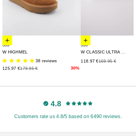
Elige opciones
Elige opciones
UGG
UGG
W HIGHMEL
W CLASSIC ULTRA MINI
38 reviews
Precio de oferta
Precio anterior
118.97 €
169.95 €
Precio de oferta
Precio anterior
30%
125.97 €
179.95 €
4.8
Customers rate us 4.8/5 based on 6490 reviews.