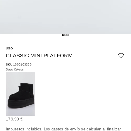
Ir al artículo 1
Ir al artículo 2
Ir al artículo 3
Ir al artículo 4
UGG
CLASSIC MINI PLATFORM
SKU 1000103390
Otros Colores
Precio de oferta
179,99 €
Impuestos incluidos. Los
gastos de envío
se calculan al finalizar