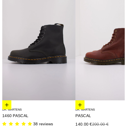
Elige opciones
Elige opciones
DR. MARTENS
DR. MARTENS
1460 PASCAL
PASCAL
38 reviews
Precio de oferta
Precio anterior
140.00 €
200.00 €