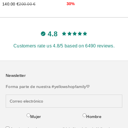
Precio de oferta
Precio anterior
30%
140.00 €
200.00 €
4.8
Customers rate us 4.8/5 based on 6490 reviews.
Newsletter
Forma parte de nuestra #yellowshopfamily💛
Mujer
Hombre