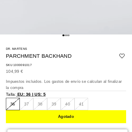
Ir al artículo 1
Ir al artículo 2
Ir al artículo 3
Ir al artículo 4
DR. MARTENS
PARCHMENT BACKHAND
SKU 1000091017
Precio de oferta
104,99 €
Impuestos incluidos. Los
gastos de envío
se calculan al finalizar
la compra
Talla:
EU: 36 | US: 5
36
37
38
39
40
41
Agotado