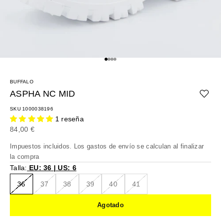
Ir al artículo 1
Ir al artículo 2
Ir al artículo 3
Ir al artículo 4
BUFFALO
ASPHA NC MID
SKU 1000038196
1 reseña
Precio de oferta
84,00 €
Impuestos incluidos. Los
gastos de envío
se calculan al finalizar
la compra
Talla:
EU: 36 | US: 6
36
37
38
39
40
41
Agotado