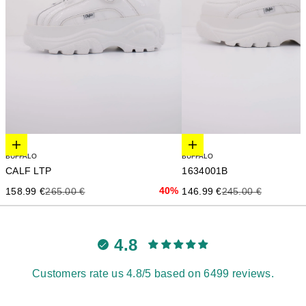
Elige opciones
Elige opciones
BUFFALO
BUFFALO
CALF LTP
1634001B
Precio de oferta
Precio anterior
40%
Precio de oferta
Precio anterior
158.99 €
265.00 €
146.99 €
245.00 €
4.8
Customers rate us 4.8/5 based on 6499 reviews.