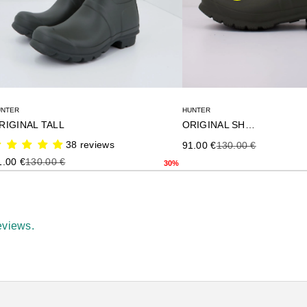
UNTER
HUNTER
RIGINAL TALL
ORIGINAL SHORT
38 reviews
Precio de oferta
Precio anterior
91.00 €
130.00 €
ecio de oferta
Precio anterior
1.00 €
130.00 €
30%
eviews.