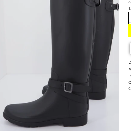
c
T
D
M
I
C
C