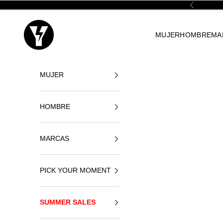
Ir al contenido
Anterior
Yellowshop
MUJER
HOMBRE
MA
MUJER
HOMBRE
MARCAS
PICK YOUR MOMENT
SUMMER SALES