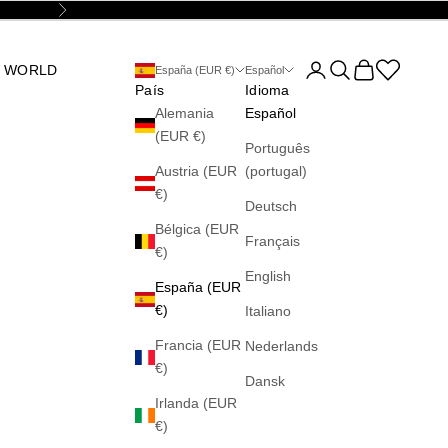
Siguiente
Abrir página de la cu
Abrir búsqueda
Abrir cesta
Abrir la wis
 WORLD
España (EUR €)
Español
País
Idioma
Alemania
Español
(EUR €)
Português
Austria (EUR
(portugal)
€)
Deutsch
Bélgica (EUR
Français
€)
English
España (EUR
€)
Italiano
Francia (EUR
Nederlands
€)
Dansk
Irlanda (EUR
€)