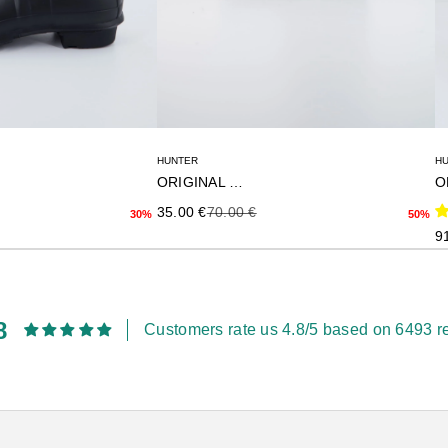
HUNTER
H
ORIGINAL KIDS
O
rior
Precio de oferta
Precio anterior
35.00 €
70.00 €
30%
50%
Pr
9
8
Customers rate us 4.8/5 based on 6493 r