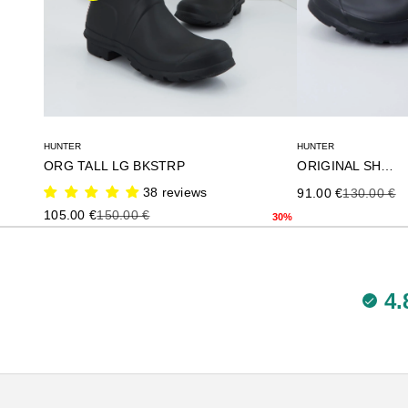
HUNTER
HUNTER
ORG TALL LG BKSTRP
ORIGINAL SHORT
38 reviews
Precio de oferta
Precio ante
91.00 €
130.00 €
Precio de oferta
Precio anterior
105.00 €
150.00 €
30%
4.