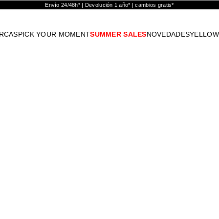
Envío 24/48h* | Devolución 1 año* | cambios gratis*
RCAS
PICK YOUR MOMENT
SUMMER SALES
NOVEDADES
YELLOW