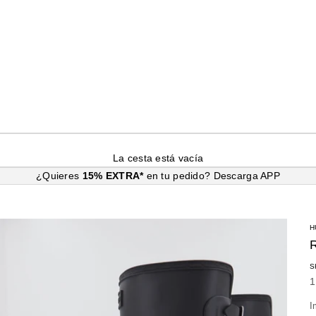
La cesta está vacía
¿Quieres
15% EXTRA*
en tu pedido?
Descarga APP
H
S
P
1
I