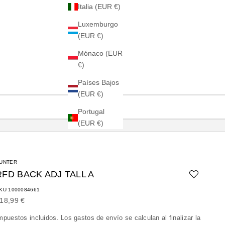
Italia (EUR €)
Luxemburgo
(EUR €)
Mónaco (EUR
€)
Países Bajos
(EUR €)
Portugal
(EUR €)
UNTER
RFD BACK ADJ TALL A
KU 1000084661
recio de oferta
18,99 €
mpuestos incluidos. Los
gastos de envío
se calculan al finalizar la