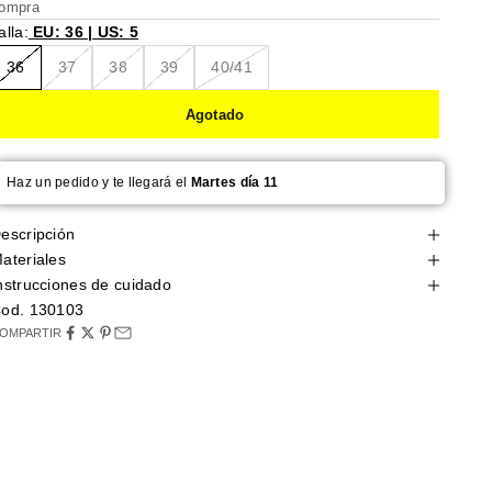
ompra
alla:
EU: 36 | US: 5
36
37
38
39
40/41
Agotado
Haz un pedido y te llegará el
Martes día 11
escripción
ateriales
nstrucciones de cuidado
od. 130103
OMPARTIR