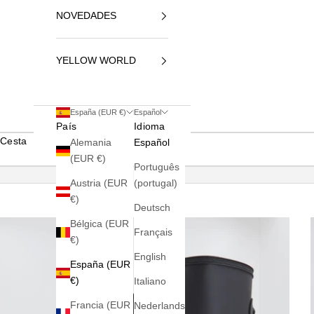
NOVEDADES
YELLOW WORLD
España (EUR €)
Español
País
Idioma
Cesta
Alemania
Español
(EUR €)
Português
Austria (EUR
(portugal)
€)
Deutsch
Bélgica (EUR
Français
€)
English
España (EUR
€)
Italiano
Francia (EUR
Nederlands