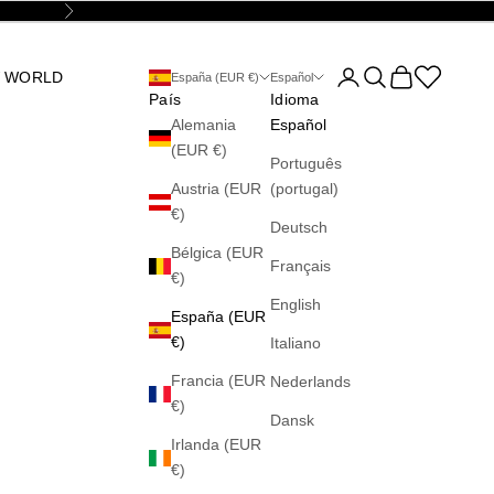
Siguiente
Abrir página de la cu
Abrir búsqueda
Abrir cesta
Abrir la wis
 WORLD
España (EUR €)
Español
País
Idioma
Alemania
Español
(EUR €)
Português
Austria (EUR
(portugal)
€)
Deutsch
Bélgica (EUR
Français
€)
English
España (EUR
€)
Italiano
Francia (EUR
Nederlands
€)
Dansk
Irlanda (EUR
€)