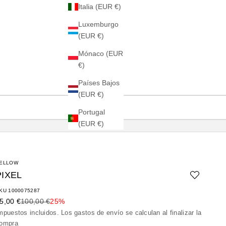
Italia (EUR €)
Luxemburgo
(EUR €)
Mónaco (EUR
€)
Países Bajos
(EUR €)
Portugal
(EUR €)
ELLOW
PIXEL
KU 1000075287
recio de oferta
Precio normal
5,00 €
100,00 €
25%
mpuestos incluidos. Los
gastos de envío
se calculan al finalizar la
ompra