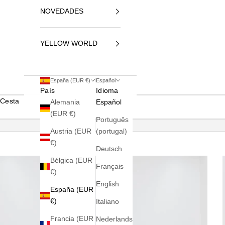
NOVEDADES
YELLOW WORLD
España (EUR €)
Español
País
Idioma
Cesta
Alemania
Español
(EUR €)
Português
Austria (EUR
(portugal)
€)
Deutsch
Bélgica (EUR
Français
€)
English
España (EUR
€)
Italiano
Francia (EUR
Nederlands