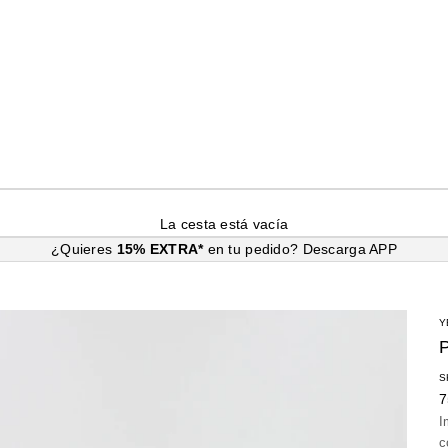
La cesta está vacía
¿Quieres
15% EXTRA*
en tu pedido?
Descarga APP
Y
S
P
7
I
c