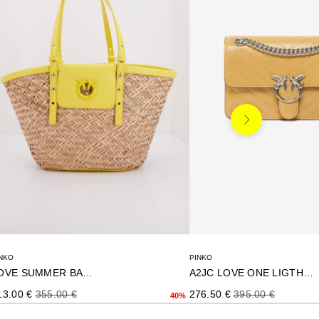
Siguiente
NKO
PINKO
LOVE SUMMER BASKET
A2JC LOVE ONE LIGTH MINI
ecio de oferta
Precio normal
Precio de oferta
Precio normal
13.00 €
355.00 €
276.50 €
395.00 €
40%