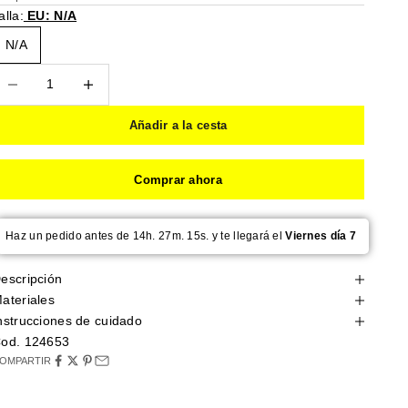
alla:
EU: N/A
N/A
educir cantidad
Reducir cantidad
Añadir a la cesta
Comprar ahora
Haz un pedido antes de 14h. 27m. 14s. y te llegará el
Viernes día 7
escripción
ateriales
nstrucciones de cuidado
od. 124653
OMPARTIR