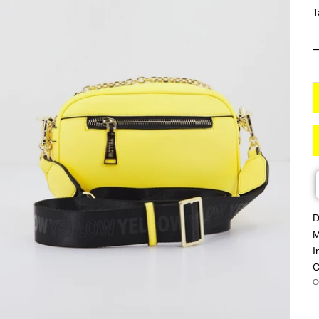
T
R
D
M
I
C
C