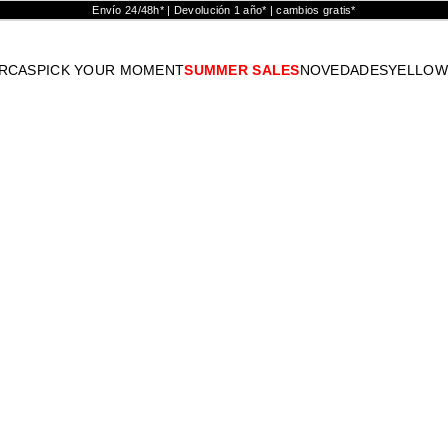
Envío 24/48h* | Devolución 1 año* | cambios gratis*
RCAS
PICK YOUR MOMENT
SUMMER SALES
NOVEDADES
YELLOW