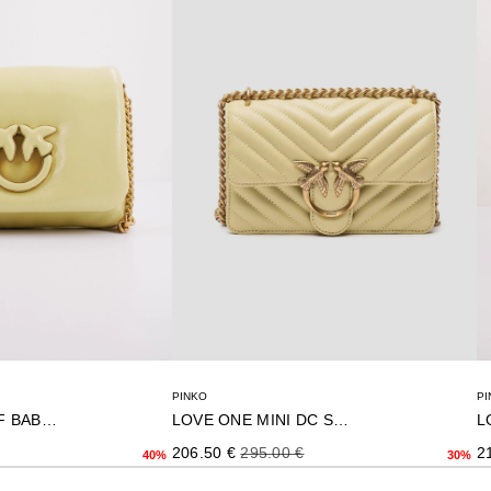
PINKO
PI
LOVE ONE MINI DC SHEEP
LOVE CLICK PUFF BABY SO
Precio de oferta
Precio normal
ormal
Pr
206.50 €
295.00 €
2
30%
40%