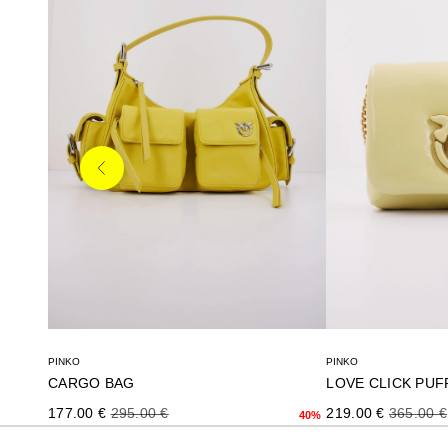
Anterior
PINKO
PINKO
CARGO BAG
Precio de oferta
Precio normal
Precio de oferta
Precio n
177.00 €
295.00 €
219.00 €
365.00 €
40%