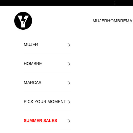
Ir al contenido
Anterior
Yellowshop
MUJER
HOMBRE
MA
MUJER
HOMBRE
MARCAS
PICK YOUR MOMENT
SUMMER SALES