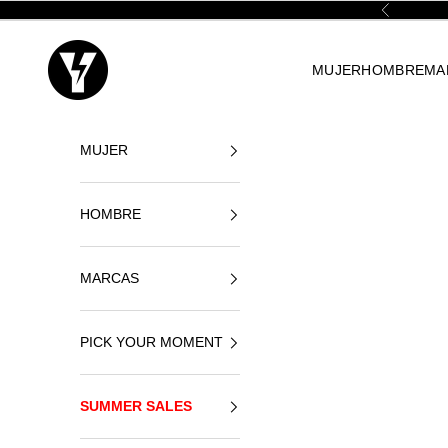
Ir al contenido
Anterior
Yellowshop
MUJER
HOMBRE
MA
MUJER
HOMBRE
MARCAS
PICK YOUR MOMENT
SUMMER SALES