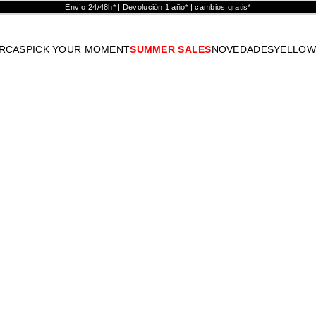
Envío 24/48h* | Devolución 1 año* | cambios gratis*
RCAS
PICK YOUR MOMENT
SUMMER SALES
NOVEDADES
YELLOW