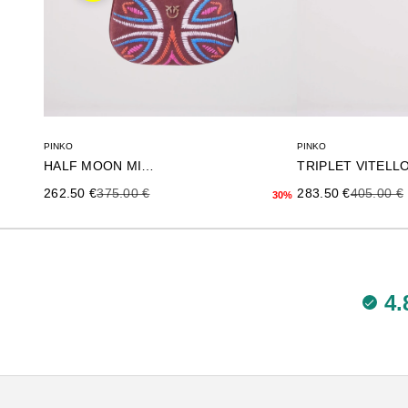
PINKO
PINKO
HALF MOON MINI FL
Precio de oferta
Precio anterior
Precio de oferta
Precio an
262.50 €
375.00 €
283.50 €
405.00 €
30%
4.