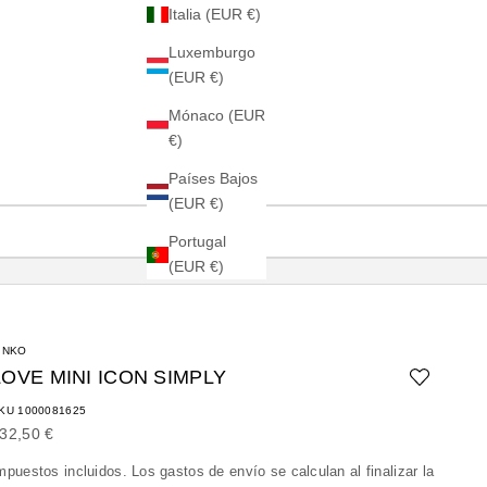
Italia (EUR €)
Luxemburgo
(EUR €)
Mónaco (EUR
€)
Países Bajos
(EUR €)
Portugal
(EUR €)
INKO
LOVE MINI ICON SIMPLY
KU 1000081625
recio de oferta
32,50 €
mpuestos incluidos. Los
gastos de envío
se calculan al finalizar la