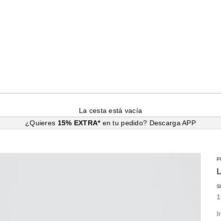
La cesta está vacía
¿Quieres
15% EXTRA*
en tu pedido?
Descarga APP
P
S
P
1
I