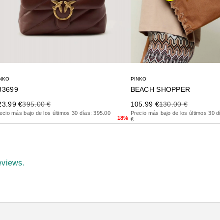
PINKO
NKO
BEACH SHOPPER
33699
Precio de oferta
Precio anterior
ecio de oferta
Precio anterior
105.99 €
130.00 €
23.99 €
395.00 €
Precio más bajo de los últimos 30 d
ecio más bajo de los últimos 30 días: 395.00
18%
€
eviews.