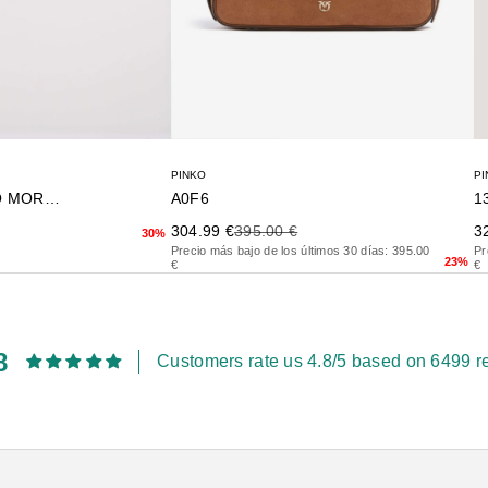
PINKO
PI
TRIPLET VITELLO MORBIDO
A0F6
1
terior
Precio de oferta
Precio anterior
Pr
304.99 €
395.00 €
3
30%
Precio más bajo de los últimos 30 días: 395.00
Pr
23%
€
€
8
Customers rate us 4.8/5 based on 6499 r