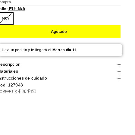
ompra
alla:
EU: N/A
N/A
Agotado
Haz un pedido y te llegará el
Martes día 11
escripción
ateriales
nstrucciones de cuidado
od. 127948
OMPARTIR