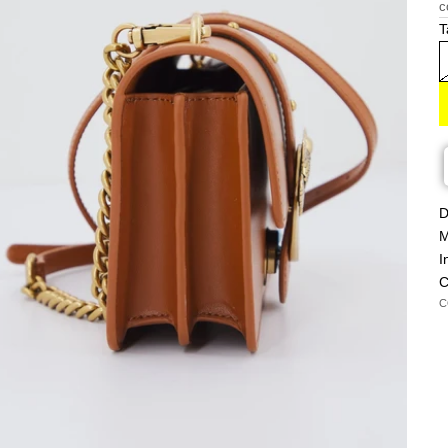
c
T
D
M
I
C
C