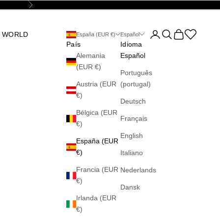
Siguiente
Abrir página de la cu
Abrir búsqueda
Abrir cesta
Abrir la wis
 WORLD
España (EUR €)
Español
País
Idioma
Alemania
Español
(EUR €)
Português
Austria (EUR
(portugal)
€)
Deutsch
Bélgica (EUR
Français
€)
English
España (EUR
€)
Italiano
Francia (EUR
Nederlands
€)
Dansk
Irlanda (EUR
€)