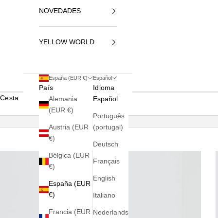
NOVEDADES
YELLOW WORLD
España (EUR €)
Español
País
Idioma
Cesta
Alemania
Español
(EUR €)
Português
Austria (EUR
(portugal)
€)
Deutsch
Bélgica (EUR
Français
€)
English
España (EUR
€)
Italiano
Francia (EUR
Nederlands