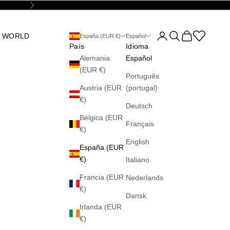
Siguiente
Abrir página de la cu
Abrir búsqueda
Abrir cesta
Abrir la wis
 WORLD
España (EUR €)
Español
País
Idioma
Alemania
Español
(EUR €)
Português
Austria (EUR
(portugal)
€)
Deutsch
Bélgica (EUR
Français
€)
English
España (EUR
€)
Italiano
Francia (EUR
Nederlands
€)
Dansk
Irlanda (EUR
€)