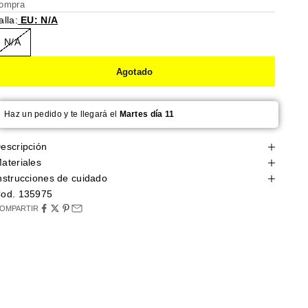
ompra
alla:
EU: N/A
N/A
Agotado
Haz un pedido y te llegará el
Martes día 11
escripción
ateriales
nstrucciones de cuidado
od. 135975
OMPARTIR