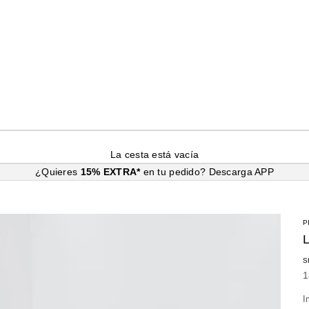
La cesta está vacía
¿Quieres
15% EXTRA*
en tu pedido?
Descarga APP
P
S
P
1
I