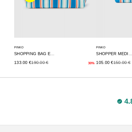
PINKO
PINKO
SHOPPING BAG EXTRA
SHOPPER MEDIA
Precio de oferta
Precio anterior
Precio de oferta
Precio an
133.00 €
190.00 €
105.00 €
150.00 €
30%
4.