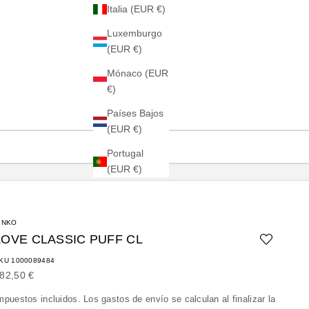
Italia (EUR €)
Luxemburgo
(EUR €)
Mónaco (EUR
€)
Países Bajos
(EUR €)
Portugal
(EUR €)
INKO
LOVE CLASSIC PUFF CL
KU 1000089484
recio de oferta
82,50 €
mpuestos incluidos. Los
gastos de envío
se calculan al finalizar la