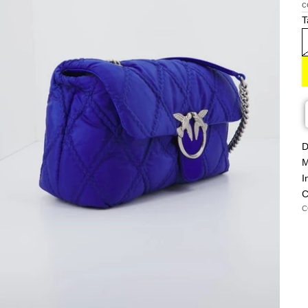
c
T
D
M
I
C
C