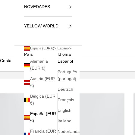
NOVEDADES
YELLOW WORLD
España (EUR €)
Español
País
Idioma
Cesta
Alemania
Español
(EUR €)
Português
Austria (EUR
(portugal)
€)
Deutsch
Bélgica (EUR
Français
€)
English
España (EUR
€)
Italiano
Francia (EUR
Nederlands