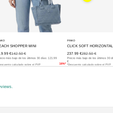
NKO
PINKO
EACH SHOPPER MINI
CLICK SOFT HORIZONTA
ecio de oferta
Precio anterior
Precio de oferta
Precio anterior
19.99 €
142.50 €
237.99 €
282.50 €
ecio más bajo de los últimos 30 días: 121.99
Precio más bajo de los últimos 30 d
€
16%*
escuento calculado sobre el PVP
*Descuento calculado sobre el PVP
eviews.