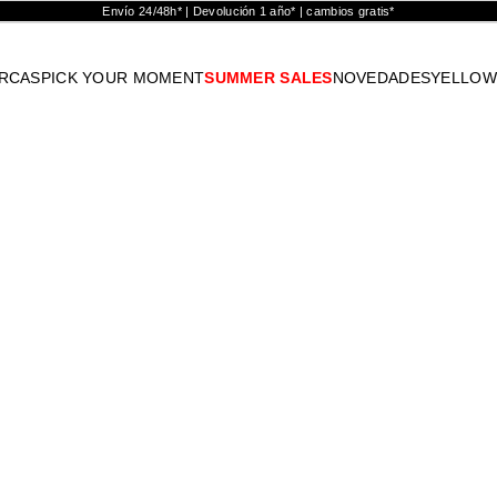
Envío 24/48h* | Devolución 1 año* | cambios gratis*
RCAS
PICK YOUR MOMENT
SUMMER SALES
NOVEDADES
YELLOW