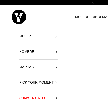
Ir al contenido
Anterior
Yellowshop
MUJER
HOMBRE
MA
MUJER
HOMBRE
MARCAS
PICK YOUR MOMENT
SUMMER SALES