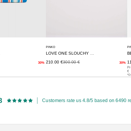
PI
PINKO
B
NO
LOVE ONE SLOUCHY BABY
Pr
terior
Precio de oferta
Precio anterior
1
210.00 €
300.00 €
30%
30%
Pr
€
*D
8
Customers rate us 4.8/5 based on 6490 r