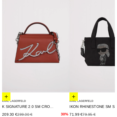
Elige opciones
Elige opciones
KARL LAGERFELD
KARL LAGERFELD
K SIGNATURE 2.0 SM CROSSBO
Precio de oferta
Precio anterior
30%
Precio de oferta
Precio anterior
209.30 €
299.00 €
71.99 €
79.95 €