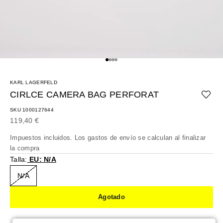
Ir al artículo 1
Ir al artículo 2
Ir al artículo 3
Ir al artículo 4
KARL LAGERFELD
CIRLCE CAMERA BAG PERFORAT
SKU 1000127644
Precio de oferta
119,40 €
Impuestos incluidos. Los
gastos de envío
se calculan al finalizar
la compra
Talla:
EU: N/A
N/A
Agotado