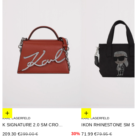
Elige opciones
Elige opciones
KARL LAGERFELD
KARL LAGERFELD
K SIGNATURE 2.0 SM CROSSBO
Precio de oferta
Precio anterior
30%
Precio de oferta
Precio anterior
209.30 €
299.00 €
71.99 €
79.95 €