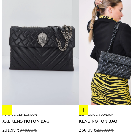
Elige opciones
Elige opciones
KURT GEIGER LONDON
KURT GEIGER LONDON
XXL KENSINGTON BAG
KENSINGTON BAG
Precio de oferta
Precio anterior
Precio de oferta
Precio anterior
291.99 €
378.00 €
256.99 €
295.00 €