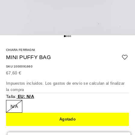
Ir al artículo 1
Ir al artículo 2
Ir al artículo 3
Ir al artículo 4
CHIARA FERRAGNI
MINI PUFFY BAG
SKU 1000091660
Precio de oferta
67,60 €
Impuestos incluidos. Los
gastos de envío
se calculan al finalizar
la compra
Talla:
EU: N/A
N/A
Agotado