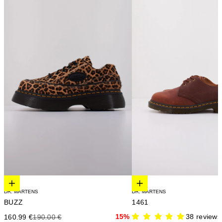
Elige opciones
Elige opciones
DR. MARTENS
DR. MARTENS
BUZZ
1461
Precio de oferta
Precio anterior
15%
38 reviews
160.99 €
190.00 €