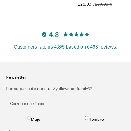
Precio de oferta
Precio anterior
126.00 €
180.00 €
4.8
Customers rate us 4.8/5 based on 6493 reviews.
Newsletter
Forma parte de nuestra #yellowshopfamily💛
Mujer
Hombre