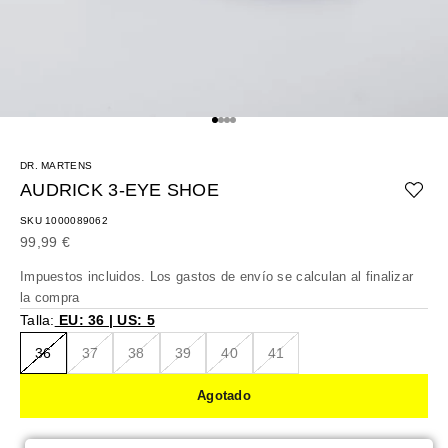
Ir al artículo 1
Ir al artículo 2
Ir al artículo 3
Ir al artículo 4
DR. MARTENS
AUDRICK 3-EYE SHOE
SKU 1000089062
Precio de oferta
99,99 €
Impuestos incluidos. Los
gastos de envío
se calculan al finalizar
la compra
Talla:
EU: 36 | US: 5
36
37
38
39
40
41
Agotado