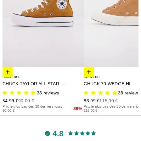
Elige opciones
Elige opciones
CONVERSE
CONVERSE
CHUCK 70 WEDGE HI
CHUCK TAYLOR ALL STAR LIFT
38 reviews
38 reviews
Precio de oferta
Precio anterior
Precio de oferta
Precio anterior
83.99 €
115.00 €
54.99 €
90.00 €
Prix le plus bas des 30 derniers jou
Prix le plus bas des 30 derniers jours:
39%
115.00 €
90.00 €
4.8