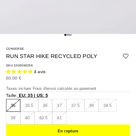
Aller à l'élément 1
Aller à l'élément 2
Aller à l'élément 3
Aller à l'élément 4
CONVERSE
RUN STAR HIKE RECYCLED POLY
SKU 1000066256
4 avis
Prix de vente
60,00 €
Taxes inclues
Frais d'envoi calculés
au paiement
Taille:
EU: 35 | US: 5
35
35.5
36
37
37.5
38
38.5
39
40
40.5
41
En rupture