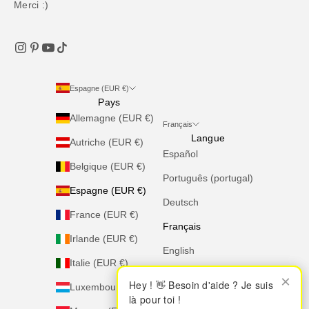
Merci :)
Espagne (EUR €)
Pays
Allemagne (EUR €)
Français
Langue
Autriche (EUR €)
Español
Belgique (EUR €)
Português (portugal)
Espagne (EUR €)
Deutsch
France (EUR €)
Français
Irlande (EUR €)
English
Italie (EUR €)
Italiano
×
×
Hey ! 👋 Besoin d'aide ? Je suis
Hey ! 👋 Besoin d'aide ? Je suis
Luxembourg (EUR €)
là pour toi !
là pour toi !
Nederlands