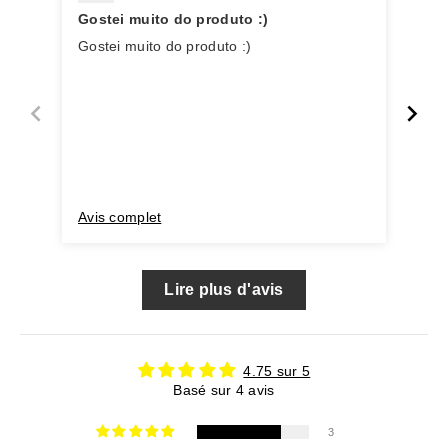
Gostei muito do produto :)
Per
Gostei muito do produto :)
Per
Avis complet
Avi
Lire plus d'avis
4.75 sur 5
Basé sur 4 avis
3