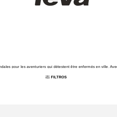
dales pour les aventuriers qui détestent être enfermés en ville. Av
tes pour explorer la nature ou la jungle urbaine. Chez Yellowshop, T
FILTROS
 touche de fraîcheur à chaque pas !