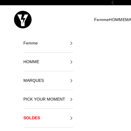
Passer au contenu
Précédent
Yellowshop
Femme
HOMME
M
Femme
HOMME
MARQUES
PICK YOUR MOMENT
SOLDES