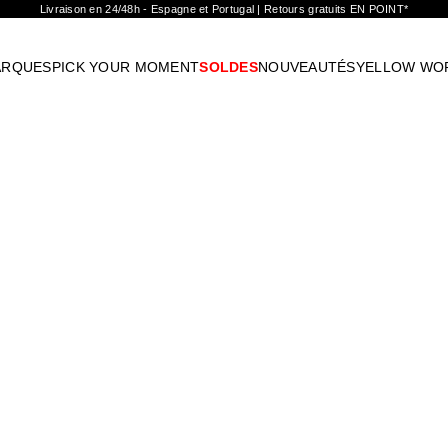
Livraison en 24/48h - Espagne et Portugal | Retours gratuits EN POINT*
ARQUES
PICK YOUR MOMENT
SOLDES
NOUVEAUTÉS
YELLOW WO