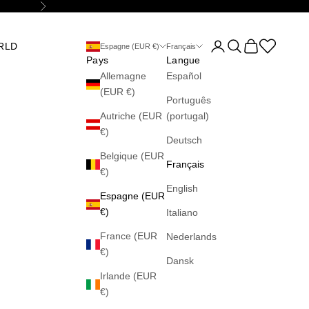
Suivant
Ouvrir le compte utilis
Ouvrir la recherch
Voir le panier
Abrir la wis
RLD
Espagne (EUR €)
Français
Pays
Langue
Allemagne
Español
(EUR €)
Português
Autriche (EUR
(portugal)
€)
Deutsch
Belgique (EUR
Français
€)
English
Espagne (EUR
€)
Italiano
France (EUR
Nederlands
€)
Dansk
Irlande (EUR
€)