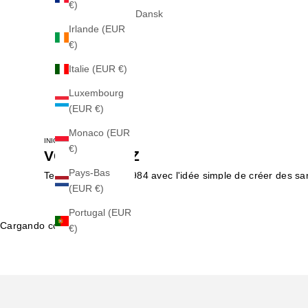
€)
Dansk
Irlande (EUR
€)
Italie (EUR €)
Luxembourg
(EUR €)
Monaco (EUR
INICIO
VOUS AUREZ
€)
VOUS AUREZ
Pays-Bas
Teva a débuté en 1984 avec l'idée simple de créer des san
(EUR €)
sandales robustes ainsi que des chaussures légères, parfai
effort. Préparez-vous à marcher en toute liberté avec une
Portugal (EUR
Cargando contenido...
€)