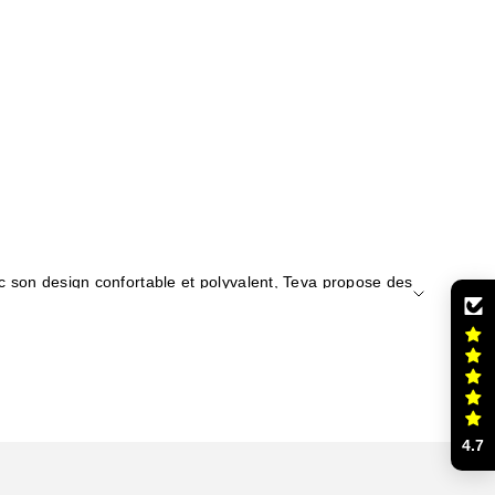
ec son design confortable et polyvalent, Teva propose des
eva est votre passeport pour le confort et le style sans
4.7