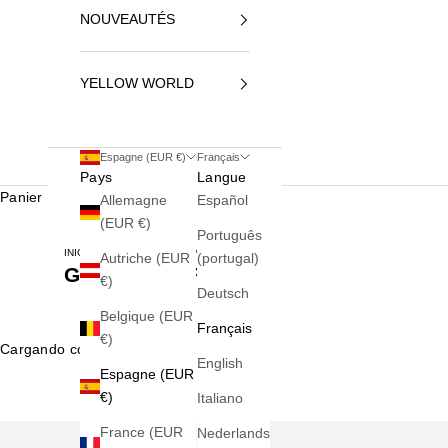
NOUVEAUTÉS
YELLOW WORLD
Espagne (EUR €)
Français
Pays
Langue
Panier
Allemagne
Español
(EUR €)
Português
INICIO
GILETS POUR FEMME
Autriche (EUR
(portugal)
Gilets pour Femme
€)
Deutsch
Belgique (EUR
Français
€)
Cargando contenido...
English
Espagne (EUR
€)
Italiano
France (EUR
Nederlands