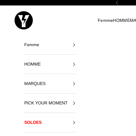
Passer au contenu
Précédent
Yellowshop
Femme
HOMME
M
Femme
HOMME
MARQUES
PICK YOUR MOMENT
SOLDES