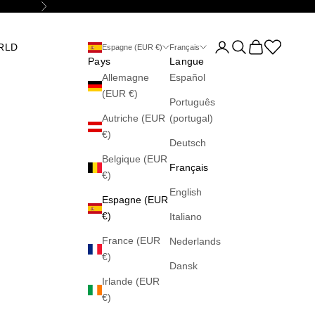
Suivant
Ouvrir le compte utilis
Ouvrir la recherch
Voir le panier
Abrir la wis
RLD
Espagne (EUR €)
Français
Pays
Langue
Allemagne
Español
(EUR €)
Português
Autriche (EUR
(portugal)
€)
Deutsch
Belgique (EUR
Français
€)
English
Espagne (EUR
€)
Italiano
France (EUR
Nederlands
€)
Dansk
Irlande (EUR
€)