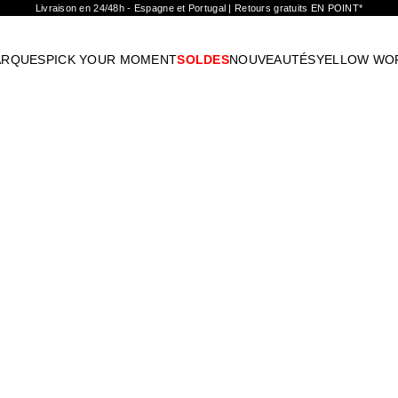
Livraison en 24/48h - Espagne et Portugal | Retours gratuits EN POINT*
ARQUES
PICK YOUR MOMENT
SOLDES
NOUVEAUTÉS
YELLOW WO