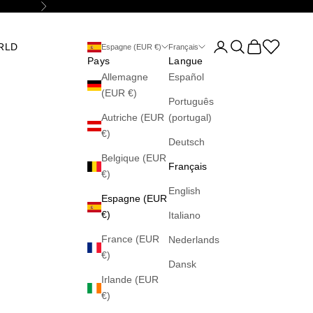
Suivant
Ouvrir le compte utilis
Ouvrir la recherch
Voir le panier
Abrir la wis
RLD
Espagne (EUR €)
Français
Pays
Langue
Allemagne
Español
(EUR €)
Português
Autriche (EUR
(portugal)
€)
Deutsch
Belgique (EUR
Français
€)
English
Espagne (EUR
€)
Italiano
France (EUR
Nederlands
€)
Dansk
Irlande (EUR
€)