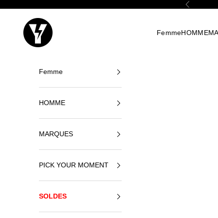
Passer au contenu
Précédent
Yellowshop
Femme
HOMME
M
Femme
HOMME
MARQUES
PICK YOUR MOMENT
SOLDES