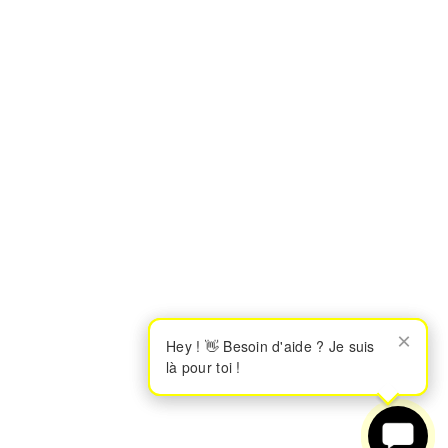
×
×
Hey ! 👋 Besoin d'aide ? Je suis
Hey ! 👋 Besoin d'aide ? Je suis
là pour toi !
là pour toi !