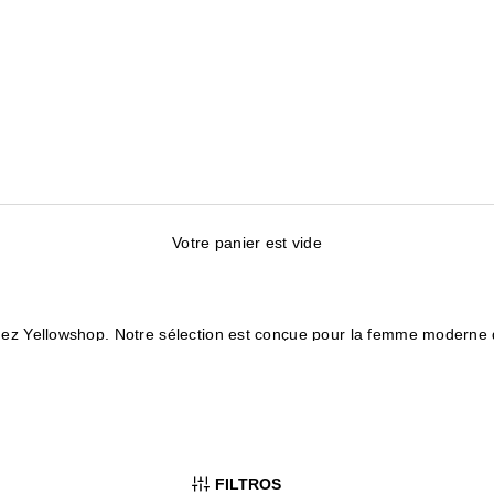
Votre panier est vide
ez Yellowshop. Notre sélection est conçue pour la femme moderne qu
nières nouveautés qui définissent les tendances de la saison.
bains et décontractés.
iconiques de vos marques préférées.
 accompagner au quotidien avec un maximum de confort.
ours ou pour ajouter une touche sportive à une tenue plus habillée, 
FILTROS