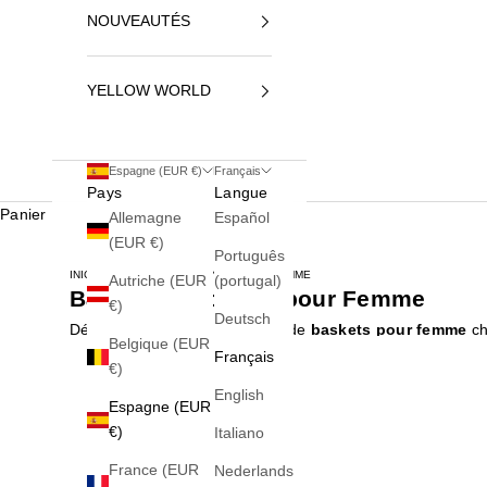
NOUVEAUTÉS
YELLOW WORLD
Espagne (EUR €)
Français
Pays
Langue
Panier
Allemagne
Español
(EUR €)
Português
INICIO
BASKETS TENDANCE POUR FEMME
Autriche (EUR
(portugal)
Baskets Tendance pour Femme
€)
Deutsch
Découvrez la collection ultime de
baskets pour femme
ch
Belgique (EUR
Vous y trouverez tout, des classiques intemporels aux der
Français
€)
Variété de styles :
Des modèles running aux designs ur
English
Marques de premier plan :
Retrouvez les silhouettes 
Espagne (EUR
Confort et qualité :
Des chaussures conçues pour vous
€)
Italiano
Que vous cherchiez une paire pour vos looks de tous les j
France (EUR
Nederlands
notre sélection et trouvez la paire qui vous définit.