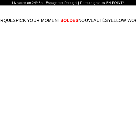
Livraison en 24/48h - Espagne et Portugal | Retours gratuits EN POINT*
ARQUES
PICK YOUR MOMENT
SOLDES
NOUVEAUTÉS
YELLOW WO