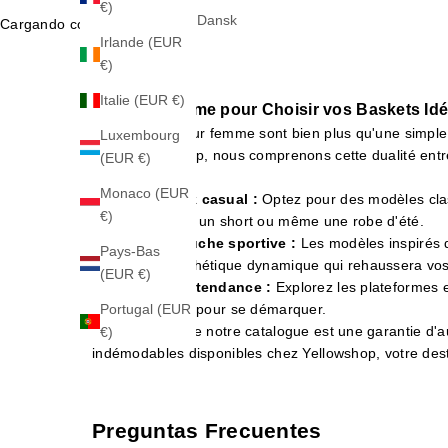
€)
Dansk
Cargando contenido...
Irlande (EUR
€)
Italie (EUR €)
Le Guide Ultime pour Choisir vos Baskets Id
Les baskets pour femme sont bien plus qu'une simple 
Luxembourg
Chez Yellowshop, nous comprenons cette dualité entre 
(EUR €)
et envies.
Monaco (EUR
Pour un look casual :
Optez pour des modèles clas
€)
avec un jean, un short ou même une robe d'été.
Pour une touche sportive :
Les modèles inspirés 
Pays-Bas
aussi une esthétique dynamique qui rehaussera vos
(EUR €)
Pour oser la tendance :
Explorez les plateformes 
style, idéales pour se démarquer.
Portugal (EUR
Chaque paire de notre catalogue est une garantie d'au
€)
indémodables disponibles chez Yellowshop, votre dest
Preguntas Frecuentes