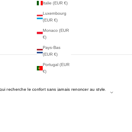
Italie (EUR €)
Luxembourg
(EUR €)
Monaco (EUR
€)
Pays-Bas
(EUR €)
Portugal (EUR
€)
i recherche le confort sans jamais renoncer au style.
notre catalogue a la basket parfaite pour vous. Explorez