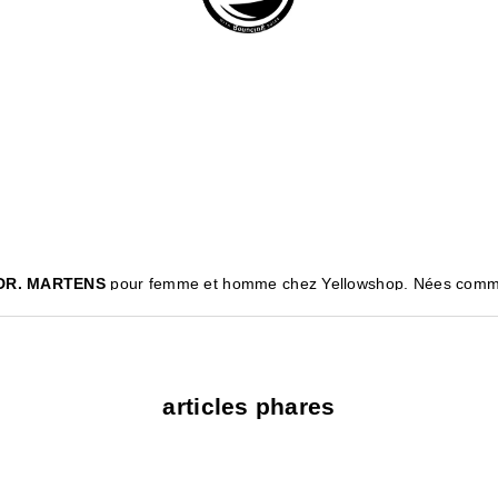
DR. MARTENS
pour femme et homme chez Yellowshop. Nées comme d
expression individuelle qui transcende les générations.
ue, sa semelle à coussin d'air et sa durabilité exceptionnelle. Que
 MARTENS offre un style incomparable.
de la mode.
articles phares
confort optimal.
ue avec l'authenticité de DR. MARTENS.