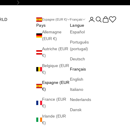
Suivant
Ouvrir le compte utilis
Ouvrir la recherch
Voir le panier
Abrir la wis
RLD
Espagne (EUR €)
Français
Pays
Langue
Allemagne
Español
(EUR €)
Português
Autriche (EUR
(portugal)
€)
Deutsch
Belgique (EUR
Français
€)
English
Espagne (EUR
€)
Italiano
France (EUR
Nederlands
€)
Dansk
Irlande (EUR
€)