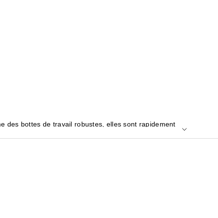
es bottes de travail robustes, elles sont rapidement
 vous recherchiez les classiques bottes 1460, des