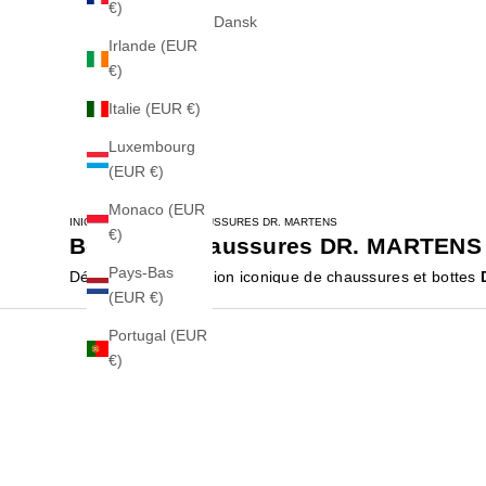
€)
Dansk
Irlande (EUR
€)
Italie (EUR €)
Luxembourg
(EUR €)
Monaco (EUR
INICIO
BOTTES ET CHAUSSURES DR. MARTENS
€)
Bottes et Chaussures DR. MARTENS
Pays-Bas
Découvrez la collection iconique de chaussures et bottes
(EUR €)
devenues un véritable symbole de style, de rébellion et d'
Chaque paire se distingue par sa couture jaune emblématiq
Portugal (EUR
plateformes audacieuses ou des mocassins élégants, DR.
€)
Style Authentique :
Un design qui a marqué l'histoire 
Confort et Durabilité :
Conçues pour durer et offrir un 
Pour Tous :
Modèles iconiques pour femme et homme.
Trouvez votre paire parfaite et affirmez votre style uniq