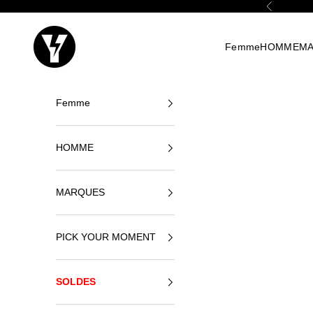
Passer au contenu
Précédent
Yellowshop
Femme
HOMME
M
Femme
HOMME
MARQUES
PICK YOUR MOMENT
SOLDES