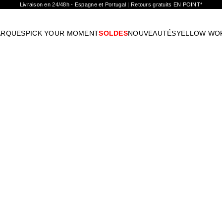
Livraison en 24/48h - Espagne et Portugal | Retours gratuits EN POINT*
ARQUES
PICK YOUR MOMENT
SOLDES
NOUVEAUTÉS
YELLOW WO