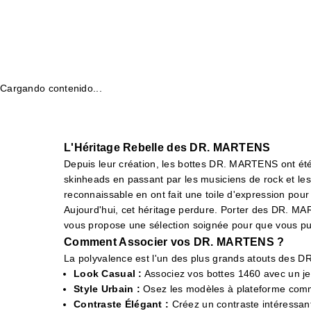
SINCLAIR 8 EYE AUNT S
JADON 8
Prix de vente
Prix de ve
205,99 €
205,99 €
(4.8)
(4.
Cargando contenido...
L'Héritage Rebelle des DR. MARTENS
Depuis leur création, les bottes DR. MARTENS ont ét
skinheads en passant par les musiciens de rock et les
reconnaissable en ont fait une toile d'expression pou
Aujourd'hui, cet héritage perdure. Porter des DR. MART
vous propose une sélection soignée pour que vous puiss
Comment Associer vos DR. MARTENS ?
La polyvalence est l'un des plus grands atouts des DR
Look Casual :
Associez vos bottes 1460 avec un jean
Style Urbain :
Osez les modèles à plateforme comme
Contraste Élégant :
Créez un contraste intéressant