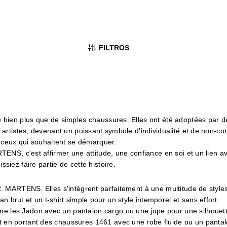
 EYELETS
1460 SMOOTH
nte
Prix de vente
178,99 €
7)
(4.9)
FILTROS
é bien plus que de simples chaussures. Elles ont été adoptées par 
 artistes, devenant un puissant symbole d'individualité et de non-co
r ceux qui souhaitent se démarquer.
ENS, c'est affirmer une attitude, une confiance en soi et un lien av
iez faire partie de cette histoire.
. MARTENS. Elles s'intègrent parfaitement à une multitude de style
 brut et un t-shirt simple pour un style intemporel et sans effort.
 les Jadon avec un pantalon cargo ou une jupe pour une silhouett
 en portant des chaussures 1461 avec une robe fluide ou un pantal