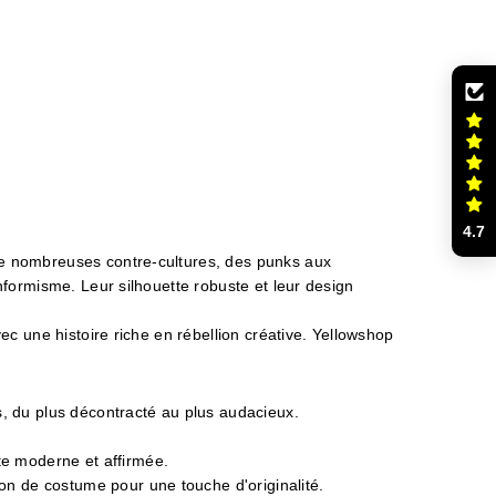
ADRIAN SMOOTH
Prix de vente
156,99 €
4.7
de nombreuses contre-cultures, des punks aux
nformisme. Leur silhouette robuste et leur design
ec une histoire riche en rébellion créative. Yellowshop
s, du plus décontracté au plus audacieux.
e moderne et affirmée.
on de costume pour une touche d'originalité.