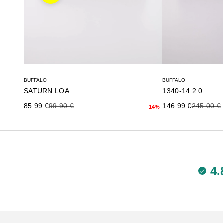
BUFFALO
BUFFALO
SATURN LOAFER
1340-14 2.0
Precio de oferta
Precio anterior
Precio de oferta
Precio an
85.99 €
99.90 €
146.99 €
245.00 €
14%
4.