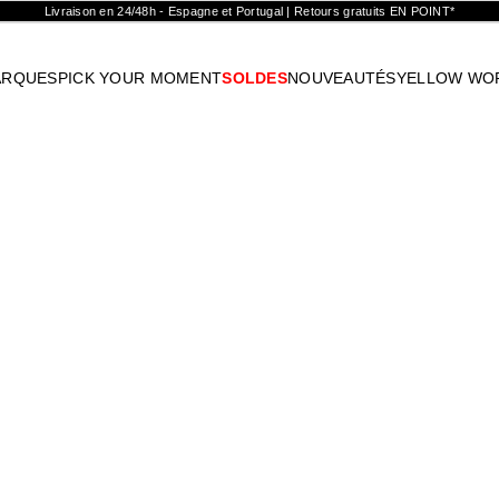
Livraison en 24/48h - Espagne et Portugal | Retours gratuits EN POINT*
ARQUES
PICK YOUR MOMENT
SOLDES
NOUVEAUTÉS
YELLOW WO