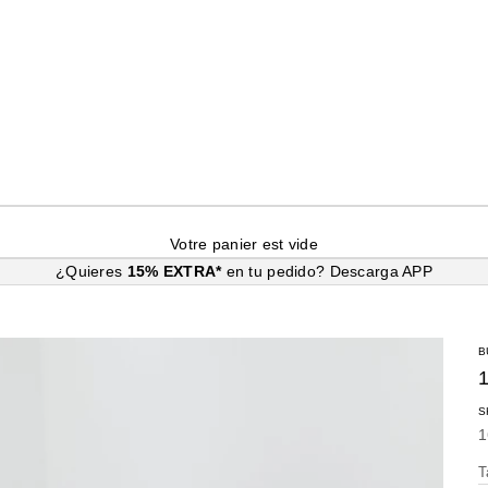
Votre panier est vide
¿Quieres
15% EXTRA*
en tu pedido?
Descarga APP
B
S
P
1
T