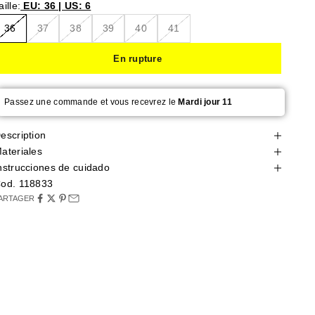
aille:
EU: 36 | US: 6
36
37
38
39
40
41
En rupture
Passez une commande et vous recevrez le
Mardi jour 11
escription
ateriales
nstrucciones de cuidado
od. 118833
ARTAGER