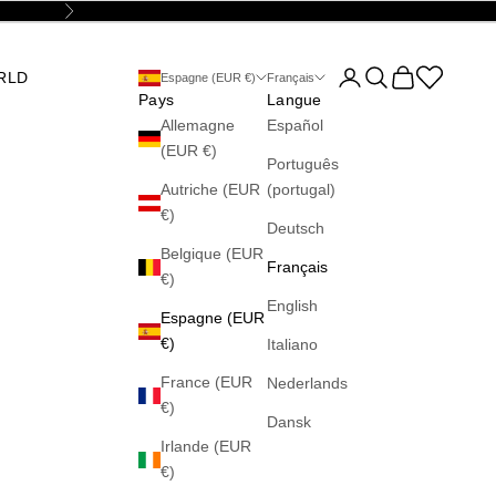
Suivant
Ouvrir le compte utilis
Ouvrir la recherch
Voir le panier
Abrir la wis
RLD
Espagne (EUR €)
Français
Pays
Langue
Allemagne
Español
(EUR €)
Português
Autriche (EUR
(portugal)
€)
Deutsch
Belgique (EUR
Français
€)
English
Espagne (EUR
€)
Italiano
France (EUR
Nederlands
€)
Dansk
Irlande (EUR
€)