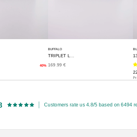
BUFFALO
B
TRIPLET LACE
1
terior
Precio de oferta
169.99 €
40%
Pr
2
Pr
8
Customers rate us 4.8/5 based on 6494 r