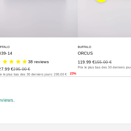
UFFALO
BUFFALO
339-14
ORCUS
38 reviews
Precio de oferta
Precio anterior
119.99 €
155.00 €
Prix le plus bas des 30 derniers jou
ecio de oferta
Precio anterior
27.99 €
295.00 €
23%
ix le plus bas des 30 derniers jours: 295.00 €
eviews.