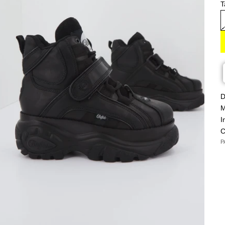
T
D
M
I
C
P