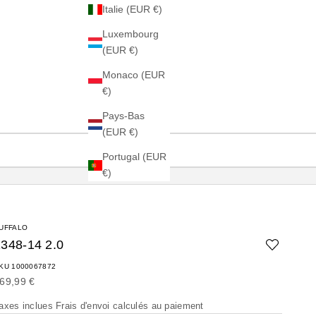
Italie (EUR €)
Luxembourg
(EUR €)
Monaco (EUR
€)
Pays-Bas
(EUR €)
Portugal (EUR
€)
UFFALO
1348-14 2.0
KU 1000067872
rix de vente
69,99 €
axes inclues
Frais d'envoi calculés
au paiement