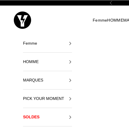
Passer au contenu
Précédent
Yellowshop
Femme
HOMME
M
Femme
HOMME
MARQUES
PICK YOUR MOMENT
SOLDES