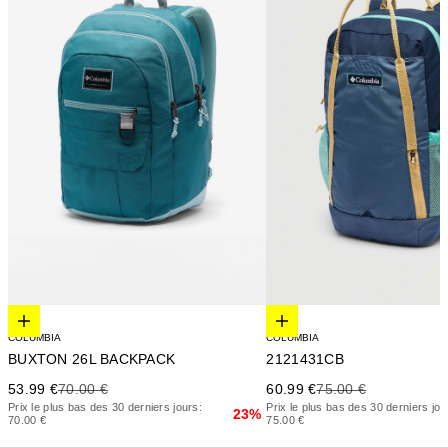
Elige opciones
Elige opciones
COLUMBIA
COLUMBIA
BUXTON 26L BACKPACK
2121431CB
Precio de oferta
Precio anterior
Precio de oferta
Precio anterior
53.99 €
70.00 €
60.99 €
75.00 €
Prix le plus bas des 30 derniers jours:
Prix le plus bas des 30 derniers jou
23%
70.00 €
75.00 €