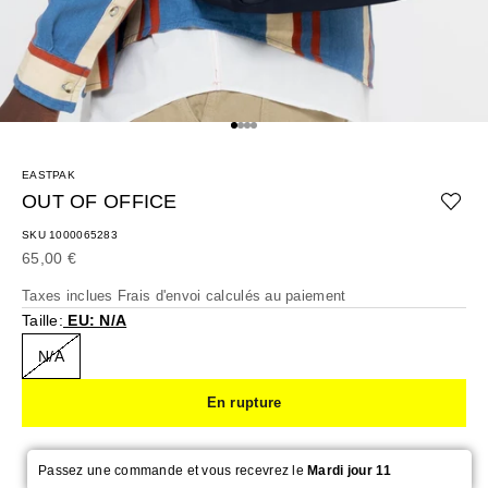
Aller à l'élément 1
Aller à l'élément 2
Aller à l'élément 3
Aller à l'élément 4
EASTPAK
OUT OF OFFICE
SKU 1000065283
Prix de vente
65,00 €
Taxes inclues
Frais d'envoi calculés
au paiement
Taille:
EU: N/A
N/A
En rupture
Passez une commande et vous recevrez le
Mardi jour 11