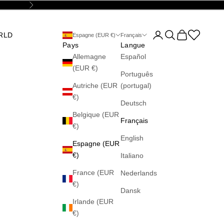
Suivant
Ouvrir le compte utilis
Ouvrir la recherch
Voir le panier
Abrir la wis
RLD
Espagne (EUR €)
Français
Pays
Langue
Allemagne
Español
(EUR €)
Português
Autriche (EUR
(portugal)
€)
Deutsch
Belgique (EUR
Français
€)
English
Espagne (EUR
€)
Italiano
France (EUR
Nederlands
€)
Dansk
Irlande (EUR
€)