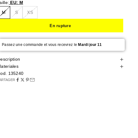
aille:
EU: M
M
S
XS
En rupture
Passez une commande et vous recevrez le
Mardi jour 11
escription
ateriales
od. 135240
ARTAGER