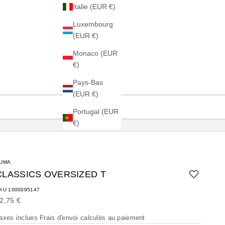
Italie (EUR €)
Luxembourg
(EUR €)
Monaco (EUR
€)
Pays-Bas
(EUR €)
Portugal (EUR
€)
UMA
CLASSICS OVERSIZED T
KU 1000095147
rix de vente
2,75 €
axes inclues
Frais d'envoi calculés
au paiement