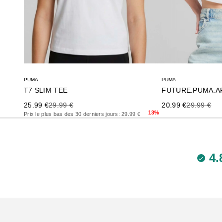
PUMA
PUMA
T7 SLIM TEE
Precio de oferta
Precio anterior
Precio de oferta
Precio ante
25.99 €
29.99 €
20.99 €
29.99 €
13%
Prix le plus bas des 30 derniers jours: 29.99 €
4.