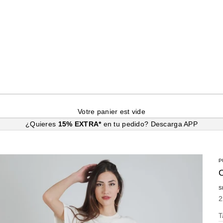
Votre panier est vide
¿Quieres
15% EXTRA*
en tu pedido?
Descarga APP
P
S
P
2
T