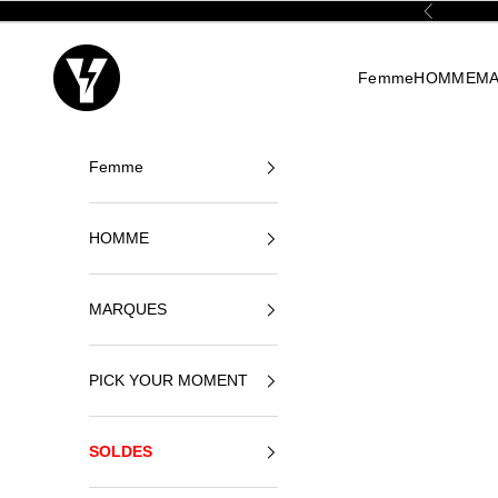
Passer au contenu
Précédent
Yellowshop
Femme
HOMME
M
Femme
HOMME
MARQUES
PICK YOUR MOMENT
SOLDES