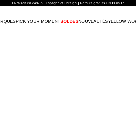
Livraison en 24/48h - Espagne et Portugal | Retours gratuits EN POINT*
ARQUES
PICK YOUR MOMENT
SOLDES
NOUVEAUTÉS
YELLOW WO