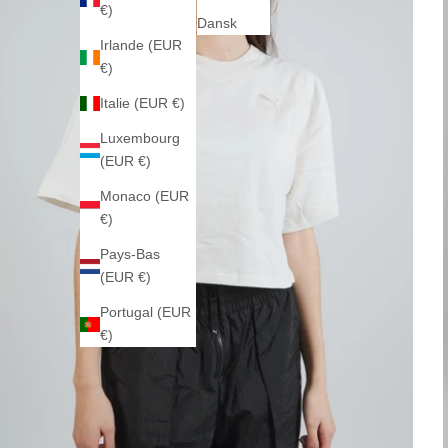
€)
Dansk
Irlande (EUR
€)
Italie (EUR €)
Luxembourg
(EUR €)
Monaco (EUR
€)
Pays-Bas
(EUR €)
Portugal (EUR
€)