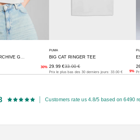
PUMA
P
BIG CAT RINGER TEE
E
FUTURE.PUMA.ARCHIVE GRAPHI
Precio de oferta
Precio anterior
Pr
rior
29.99 €
33.00 €
2
30%
9%
Prix le plus bas des 30 derniers jours: 33.00 €
Pr
8
Customers rate us 4.8/5 based on 6490 r