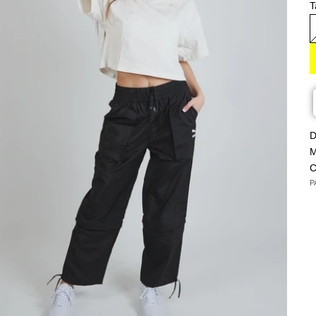
T
D
M
C
P