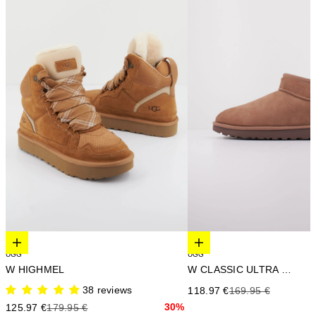
Elige opciones
Elige opciones
UGG
UGG
W HIGHMEL
W CLASSIC ULTRA MINI
38 reviews
Precio de oferta
Precio anterior
118.97 €
169.95 €
Precio de oferta
Precio anterior
30%
125.97 €
179.95 €