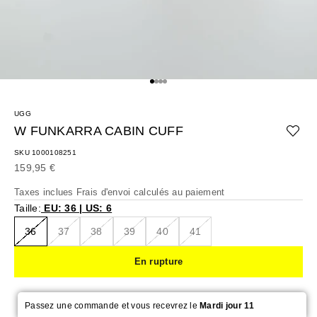
Aller à l'élément 1
Aller à l'élément 2
Aller à l'élément 3
Aller à l'élément 4
UGG
W FUNKARRA CABIN CUFF
SKU 1000108251
Prix de vente
159,95 €
Taxes inclues
Frais d'envoi calculés
au paiement
Taille:
EU: 36 | US: 6
36
37
38
39
40
41
En rupture
Passez une commande et vous recevrez le
Mardi jour 11