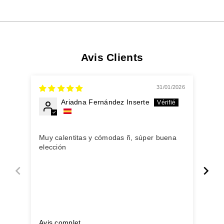
Avis Clients
31/01/2026
Ariadna Fernández Inserte
Moo
Muy calentitas y cómodas ñ, súper buena
Com
elección
han
muc
Avis complet
Avi