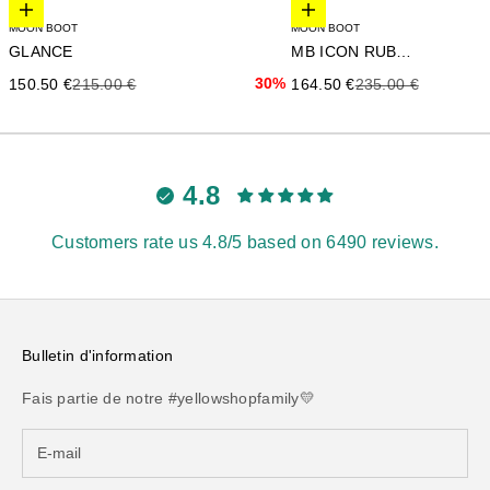
Elige opciones
Elige opciones
MOON BOOT
MOON BOOT
GLANCE
MB ICON RUBBER
Precio de oferta
Precio anterior
30%
Precio de oferta
Precio anterior
150.50 €
215.00 €
164.50 €
235.00 €
4.8
Customers rate us 4.8/5 based on 6490 reviews.
Bulletin d'information
Fais partie de notre #yellowshopfamily💛