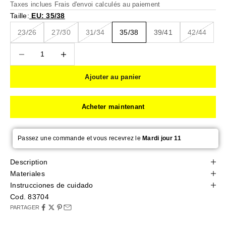
Taxes inclues
Frais d'envoi calculés
au paiement
Taille:
EU: 35/38
23/26
27/30
31/34
35/38
39/41
42/44
Diminuer la quantité
Diminuer la quantité
Ajouter au panier
Acheter maintenant
Passez une commande et vous recevrez le
Mardi jour 11
Description
Materiales
Instrucciones de cuidado
Cod. 83704
PARTAGER