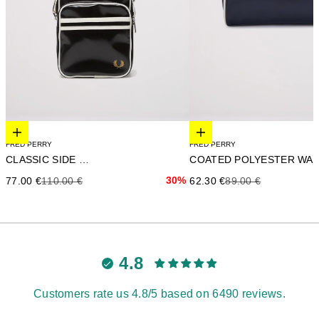
Elige opciones
Elige opciones
FRED PERRY
FRED PERRY
CLASSIC SIDE BAG
Precio de oferta
Precio anterior
30%
Precio de oferta
Precio anterior
77.00 €
110.00 €
62.30 €
89.00 €
4.8
Customers rate us 4.8/5 based on 6490 reviews.