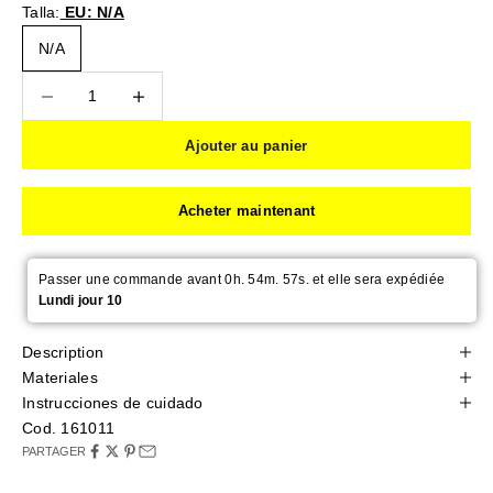
Talla:
EU: N/A
N/A
Diminuer la quantité
Diminuer la quantité
Ajouter au panier
Acheter maintenant
Passer une commande avant 0h. 54m. 56s. et elle sera expédiée
Lundi jour 10
Description
Materiales
Instrucciones de cuidado
Cod. 161011
PARTAGER