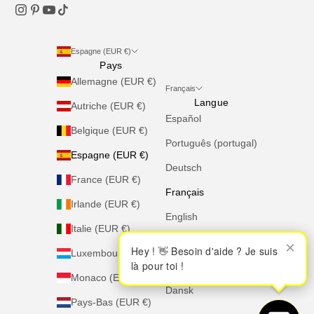
Espagne (EUR €)
Pays
Allemagne (EUR €)
Français
Langue
Autriche (EUR €)
Español
Belgique (EUR €)
Português (portugal)
Espagne (EUR €)
Deutsch
France (EUR €)
Français
Irlande (EUR €)
English
Italie (EUR €)
Italiano
×
×
Hey ! 👋 Besoin d'aide ? Je suis
Hey ! 👋 Besoin d'aide ? Je suis
Luxembourg (EUR €)
là pour toi !
là pour toi !
Nederlands
Monaco (EUR €)
Dansk
Pays-Bas (EUR €)