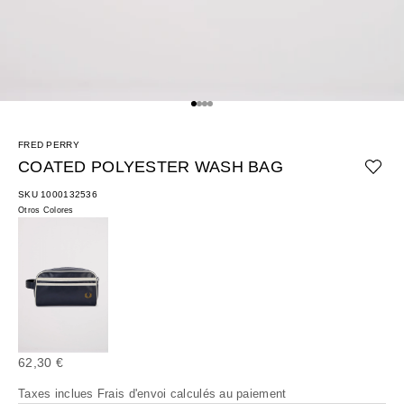
Aller à l'élément 1
Aller à l'élément 2
Aller à l'élément 3
Aller à l'élément 4
FRED PERRY
COATED POLYESTER WASH BAG
SKU 1000132536
Otros Colores
Prix de vente
62,30 €
Taxes inclues
Frais d'envoi calculés
au paiement