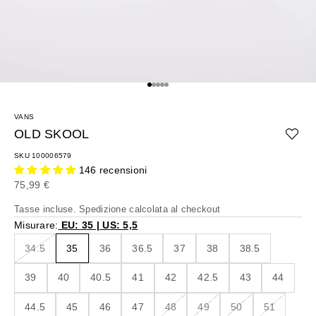
Vai all'articolo 1
Vai all'articolo 2
Vai all'articolo 3
Vai all'articolo 4
Vai all'articolo 5
VANS
OLD SKOOL
SKU 100006579
146 recensioni
Prezzo scontato
75,99 €
Tasse incluse.
Spedizione calcolata
al checkout
Misurare:
EU: 35 | US: 5,5
34.5
35
36
36.5
37
38
38.5
39
40
40.5
41
42
42.5
43
44
44.5
45
46
47
48
49
50
51