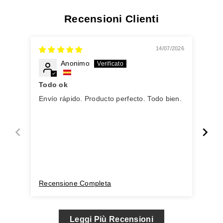
Recensioni Clienti
14/07/2026
Anonimo
Todo ok
Pro
Envío rápido. Producto perfecto. Todo bien.
El 
El 
Y g
pre
com
Van
com
Tie
pun
Recensione Completa
Rec
ten
sí,
en 
Leggi Più Recensioni