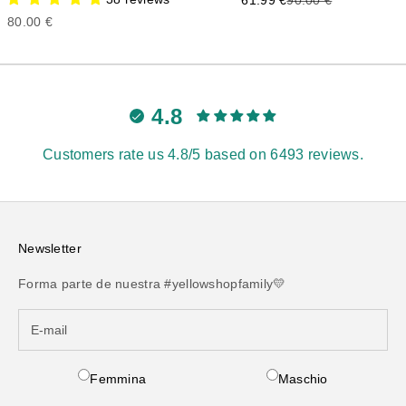
61.99 €
90.00 €
Precio de oferta
80.00 €
4.8
Customers rate us 4.8/5 based on 6493 reviews.
Newsletter
Forma parte de nuestra #yellowshopfamily💛
Femmina
Maschio