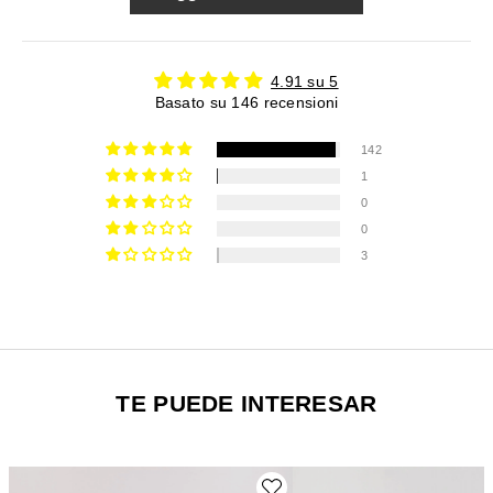
4.91 su 5
Basato su 146 recensioni
142
1
0
0
3
TE PUEDE INTERESAR