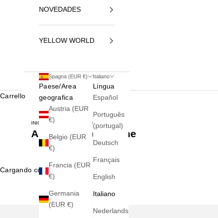
NOVEDADES
YELLOW WORLD
Spagna (EUR €)
Italiano
Paese/Area
Lingua
Carrello
geografica
Español
Austria (EUR
Português
€)
INICIO
ACCESSORI PER DONNE
(portugal)
Accessori per donne
Belgio (EUR
Deutsch
€)
Français
Francia (EUR
Cargando contenido...
€)
English
Germania
Italiano
(EUR €)
Nederlands