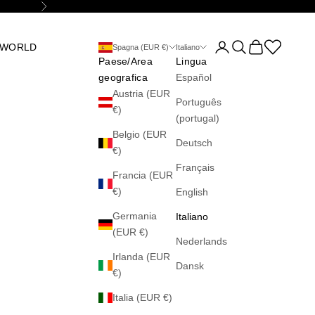
Successivo
Mostra account
Mostra il menu di 
Mostra il carre
Abrir la wis
 WORLD
Spagna (EUR €)
Italiano
Paese/Area
Lingua
geografica
Español
Austria (EUR
Português
€)
(portugal)
Belgio (EUR
Deutsch
€)
Français
Francia (EUR
€)
English
Germania
Italiano
(EUR €)
Nederlands
Irlanda (EUR
Dansk
€)
Italia (EUR €)