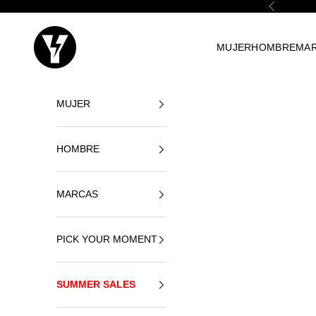
Vai al contenuto
Precedente
Yellowshop
MUJER
HOMBRE
MA
MUJER
HOMBRE
MARCAS
PICK YOUR MOMENT
SUMMER SALES