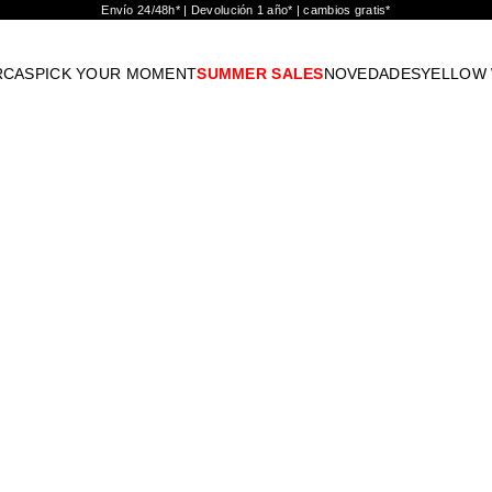
Envío 24/48h* | Devolución 1 año* | cambios gratis*
RCAS
PICK YOUR MOMENT
SUMMER SALES
NOVEDADES
YELLOW