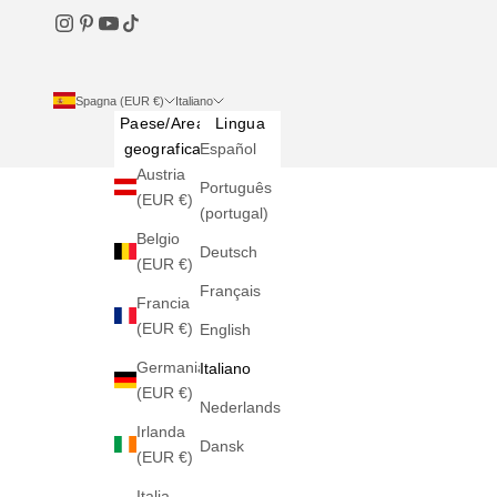
Spagna (EUR €)
Italiano
Paese/Area
Lingua
geografica
Español
Austria
Português
(EUR €)
(portugal)
Belgio
Deutsch
(EUR €)
Français
Francia
(EUR €)
English
Germania
Italiano
(EUR €)
Nederlands
Irlanda
Dansk
(EUR €)
Italia