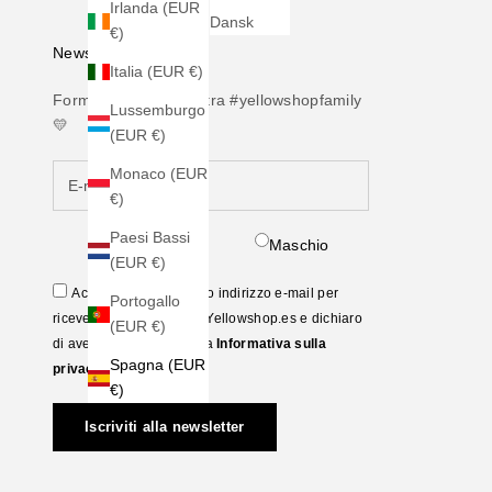
Irlanda (EUR
Dansk
€)
Newsletter
Italia (EUR €)
Forma parte de nuestra #yellowshopfamily
Lussemburgo
💛
(EUR €)
Monaco (EUR
€)
Paesi Bassi
Femmina
Maschio
(EUR €)
Accetto di fornire il mio indirizzo e-mail per
Portogallo
ricevere la newsletter di Yellowshop.es e dichiaro
(EUR €)
di aver letto e accettato la
Informativa sulla
Spagna (EUR
privacy
€)
Iscriviti alla newsletter