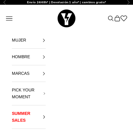
Vai al contenuto
Envío 24/48h* | Devolución 1 año* | cambios gratis*
Precedente
Suc
Yellowshop
Apri il menu di navigazione
Mostra il men
Mostra il 
Abrir l
MUJER
HOMBRE
MARCAS
PICK YOUR
MOMENT
SUMMER
SALES