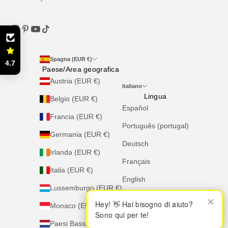
Spagna (EUR €)
4.7
Paese/Area geografica
Austria (EUR €)
Italiano
Lingua
Belgio (EUR €)
Español
Francia (EUR €)
Português (portugal)
Germania (EUR €)
Deutsch
Irlanda (EUR €)
Français
Italia (EUR €)
English
Lussemburgo (EUR €)
Italiano
×
×
Hey! 👋 Hai bisogno di aiuto?
Hey! 👋 Hai bisogno di aiuto?
Monaco (EUR €)
Sono qui per te!
Sono qui per te!
Nederlands
Paesi Bassi (EUR €)