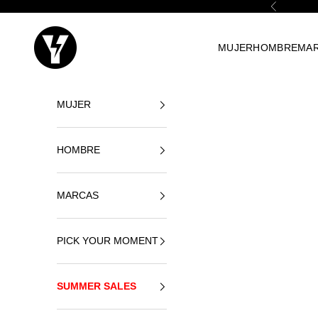
Vai al contenuto
Precedente
Yellowshop
MUJER
HOMBRE
MA
MUJER
HOMBRE
MARCAS
PICK YOUR MOMENT
SUMMER SALES