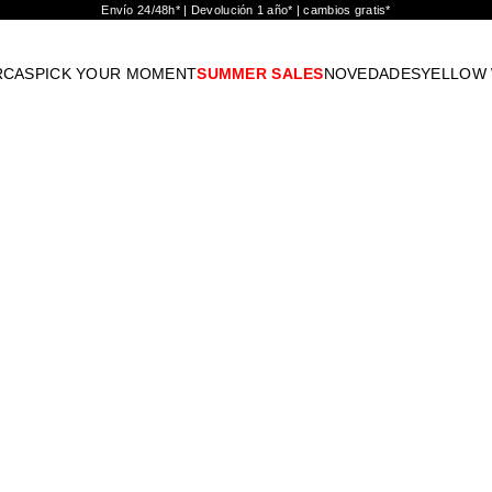
Envío 24/48h* | Devolución 1 año* | cambios gratis*
RCAS
PICK YOUR MOMENT
SUMMER SALES
NOVEDADES
YELLOW