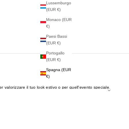
Lussemburgo
(EUR €)
Monaco (EUR
€)
Paesi Bassi
(EUR €)
Portogallo
(EUR €)
Spagna (EUR
€)
r valorizzare il tuo look estivo o per quell'evento speciale.
iorno.
asciati ispirare.