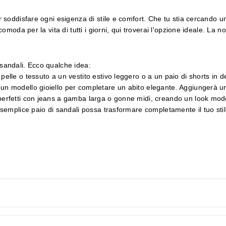
 soddisfare ogni esigenza di stile e comfort. Che tu stia cercando u
moda per la vita di tutti i giorni, qui troverai l'opzione ideale. La n
i sandali. Ecco qualche idea:
pelle o tessuto a un vestito estivo leggero o a un paio di shorts in 
n modello gioiello per completare un abito elegante. Aggiungerà un t
erfetti con jeans a gamba larga o gonne midi, creando un look moder
emplice paio di sandali possa trasformare completamente il tuo stile,