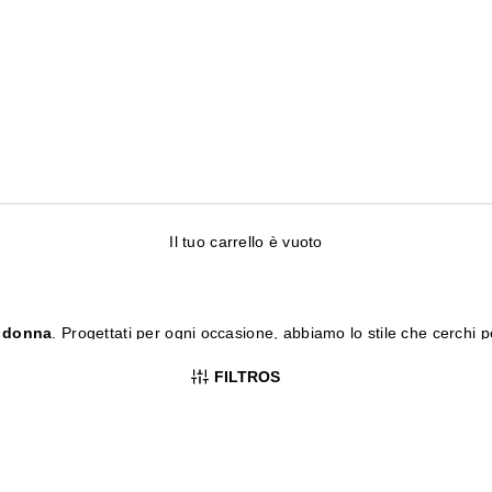
Il tuo carrello è vuoto
a donna
. Progettati per ogni occasione, abbiamo lo stile che cerchi pe
curata.
FILTROS
co eleganti, ideali per ogni momento della giornata.
ndenza che si abbinano perfettamente al tuo guardaroba.
imo comfort senza rinunciare allo stile, perfetti da indossare tutto il g
ve è semplice e stimolante. Esplora le proposte dei migliori brand e l