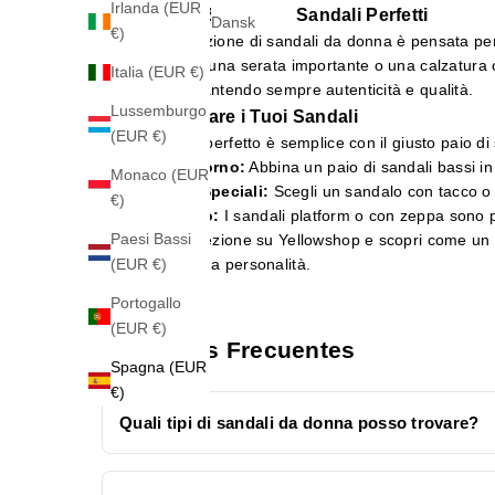
Irlanda (EUR
Eleva il Tuo Stile con i Sandali Perfetti
Dansk
€)
La nostra selezione di sandali da donna è pensata per
sofisticato per una serata importante o una calzatura co
Italia (EUR €)
più amati, garantendo sempre autenticità e qualità.
Lussemburgo
Come Abbinare i Tuoi Sandali
(EUR €)
Creare l'outfit perfetto è semplice con il giusto paio d
Look da Giorno:
Abbina un paio di sandali bassi in 
Monaco (EUR
Occasioni Speciali:
Scegli un sandalo con tacco o u
€)
Stile Urbano:
I sandali platform o con zeppa sono p
Paesi Bassi
Esplora la collezione su Yellowshop e scopri come un s
esprimere la tua personalità.
(EUR €)
Portogallo
(EUR €)
Preguntas Frecuentes
Spagna (EUR
€)
Quali tipi di sandali da donna posso trovare?