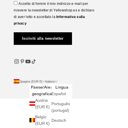
Accetto di fornire il mio indirizzo e-mail per
ricevere la newsletter di Yellowshop.es e dichiaro
di aver letto e accettato la
Informativa sulla
privacy
Iscriviti alla newsletter
Spagna (EUR €)
Italiano
Paese/Area
Lingua
geografica
Español
Austria
Português
(EUR €)
(portugal)
Belgio
Deutsch
(EUR €)