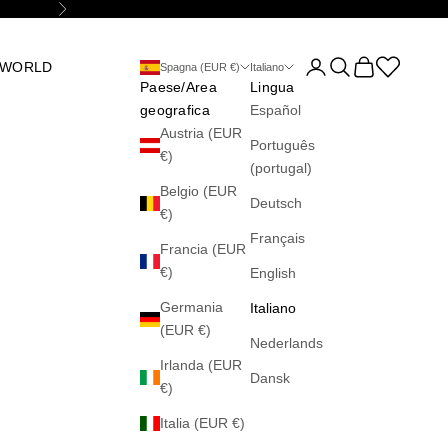
Successivo
Mostra account
Mostra il menu di 
Mostra il carre
Abrir la wis
 WORLD
Spagna (EUR €)
Italiano
Paese/Area
Lingua
geografica
Español
Austria (EUR
Português
€)
(portugal)
Belgio (EUR
Deutsch
€)
Français
Francia (EUR
€)
English
Germania
Italiano
(EUR €)
Nederlands
Irlanda (EUR
Dansk
€)
Italia (EUR €)