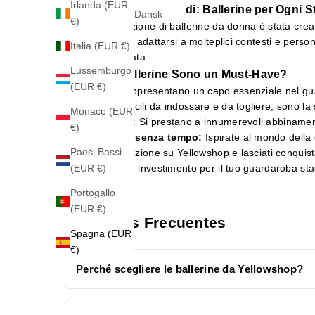
Irlanda (EUR
L'Eleganza ai Tuoi Piedi: Ballerine per Ogni St
Dansk
€)
La nostra selezione di ballerine da donna è stata cr
stile, capace di adattarsi a molteplici contesti e person
Italia (EUR €)
della tua giornata.
Lussemburgo
Perché le Ballerine Sono un Must-Have?
(EUR €)
Le ballerine rappresentano un capo essenziale nel gu
Praticità:
Facili da indossare e da togliere, sono la
Monaco (EUR
Adattabilità:
Si prestano a innumerevoli abbinamenti
€)
Femminilità senza tempo:
Ispirate al mondo della d
Paesi Bassi
Esplora la collezione su Yellowshop e lasciati conquist
classe, un vero investimento per il tuo guardaroba sta
(EUR €)
Portogallo
(EUR €)
Preguntas Frecuentes
Spagna (EUR
€)
Perché scegliere le ballerine da Yellowshop?