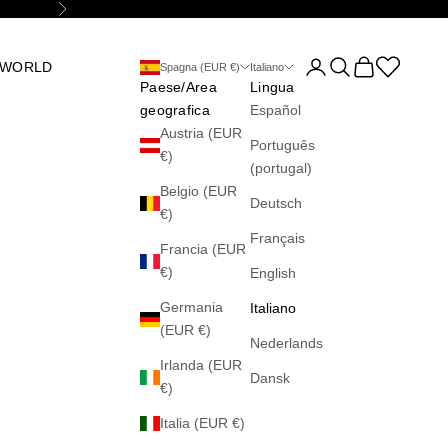
Successivo
Mostra account
Mostra il menu di 
Mostra il carre
Abrir la wis
 WORLD
Spagna (EUR €)
Italiano
Paese/Area
Lingua
geografica
Español
Austria (EUR
Português
€)
(portugal)
Belgio (EUR
Deutsch
€)
Français
Francia (EUR
€)
English
Germania
Italiano
(EUR €)
Nederlands
Irlanda (EUR
Dansk
€)
Italia (EUR €)