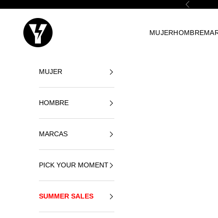
Vai al contenuto
Precedente
Yellowshop
MUJER
HOMBRE
MA
MUJER
HOMBRE
MARCAS
PICK YOUR MOMENT
SUMMER SALES