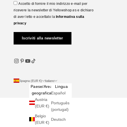
Accetto di fornire il mio indirizzo e-mail per
ricevere la newsletter di Yellowshop.es e dichiaro
di aver letto e accettato la
Informativa sulla
privacy
Iscriviti alla newsletter
Spagna (EUR €)
Italiano
Paese/Area
Lingua
geografica
Español
Austria
Português
(EUR €)
(portugal)
Belgio
Deutsch
(EUR €)