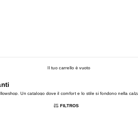
Il tuo carrello è vuoto
nti
lowshop. Un catalogo dove il comfort e lo stile si fondono nella ca
 perfetta.
FILTROS
un'occasione speciale.
fort durante tutta la giornata.
attuali e i classici intramontabili.
involta a qualsiasi outfit con le ballerine di Yellowshop.