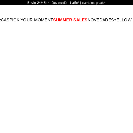
Envío 24/48h* | Devolución 1 año* | cambios gratis*
RCAS
PICK YOUR MOMENT
SUMMER SALES
NOVEDADES
YELLOW