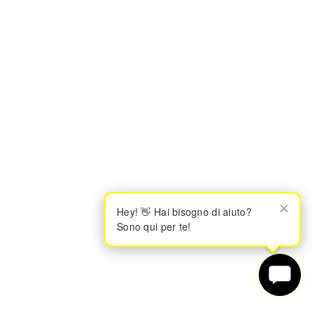
×
×
Hey! 👋 Hai bisogno di aiuto?
Hey! 👋 Hai bisogno di aiuto?
Sono qui per te!
Sono qui per te!