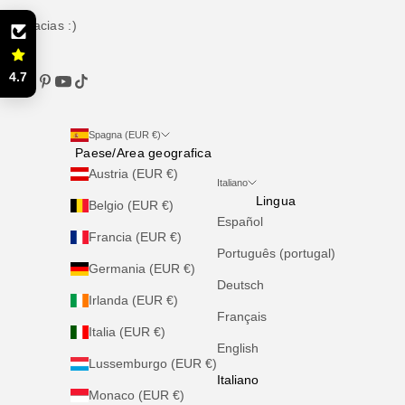
Gracias :)
4.7
Spagna (EUR €)
Paese/Area geografica
Austria (EUR €)
Italiano
Lingua
Belgio (EUR €)
Español
Francia (EUR €)
Português (portugal)
Germania (EUR €)
Deutsch
Irlanda (EUR €)
Français
Italia (EUR €)
English
Lussemburgo (EUR €)
Italiano
Monaco (EUR €)