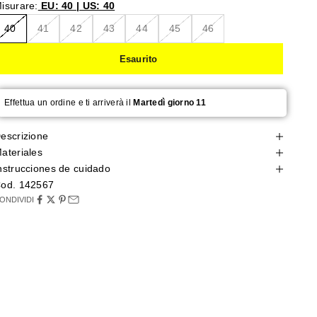
isurare:
EU: 40 | US: 40
40
41
42
43
44
45
46
Esaurito
Effettua un ordine e ti arriverà il
Martedì giorno 11
escrizione
ateriales
nstrucciones de cuidado
od. 142567
ONDIVIDI