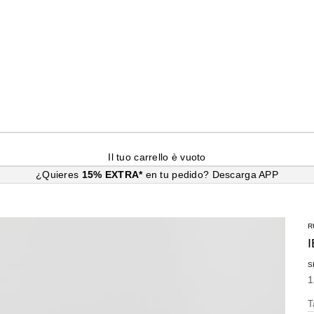
Il tuo carrello è vuoto
¿Quieres
15% EXTRA*
en tu pedido?
Descarga APP
R
S
P
1
T