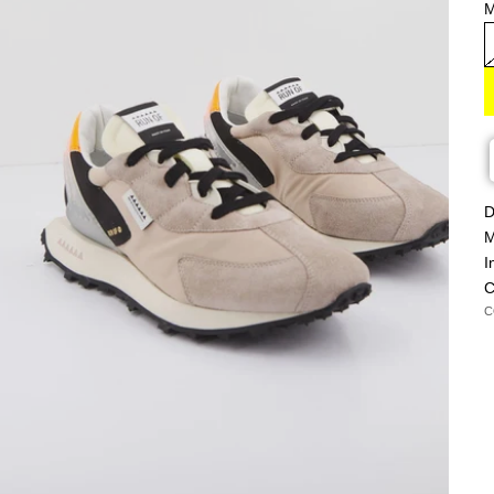
M
D
M
I
C
C