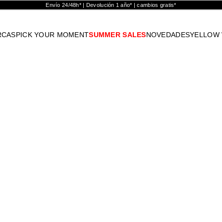
Envío 24/48h* | Devolución 1 año* | cambios gratis*
RCAS
PICK YOUR MOMENT
SUMMER SALES
NOVEDADES
YELLOW