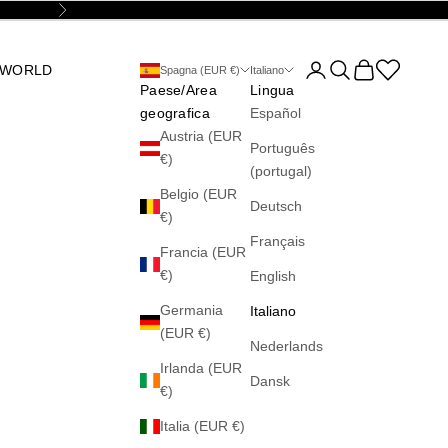
Successivo
Mostra account
Mostra il menu di 
Mostra il carre
Abrir la wis
 WORLD
Spagna (EUR €)
Italiano
Paese/Area
Lingua
geografica
Español
Austria (EUR
Português
€)
(portugal)
Belgio (EUR
Deutsch
€)
Français
Francia (EUR
€)
English
Germania
Italiano
(EUR €)
Nederlands
Irlanda (EUR
Dansk
€)
Italia (EUR €)