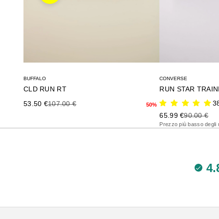
BUFFALO
CONVERSE
CLD RUN RT
RUN STAR TRAI
Precio de oferta
Precio anterior
3
53.50 €
107.00 €
50%
Precio de oferta
Precio ante
65.99 €
90.00 €
Prezzo più basso degli u
4.