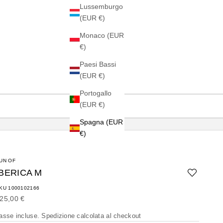
Lussemburgo
(EUR €)
Monaco (EUR
€)
Paesi Bassi
(EUR €)
Portogallo
(EUR €)
Spagna (EUR
€)
UN OF
IBERICA M
KU 1000102166
rezzo scontato
25,00 €
asse incluse.
Spedizione calcolata
al checkout