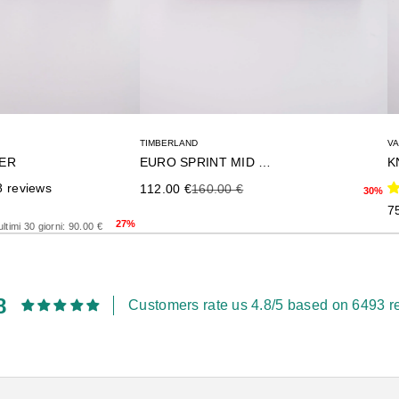
TIMBERLAND
V
NER
EURO SPRINT MID LACE
K
8 reviews
Precio de oferta
Precio anterior
112.00 €
160.00 €
30%
rior
Pr
7
27%
ltimi 30 giorni: 90.00 €
8
Customers rate us 4.8/5 based on 6493 r