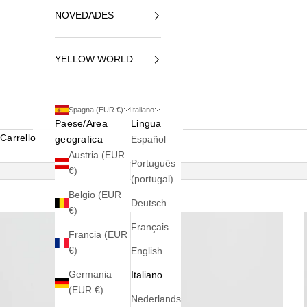
NOVEDADES
YELLOW WORLD
Spagna (EUR €)
Italiano
Paese/Area
Lingua
Carrello
geografica
Español
Austria (EUR
Português
€)
(portugal)
Belgio (EUR
Deutsch
€)
Français
Francia (EUR
€)
English
Germania
Italiano
(EUR €)
Nederlands