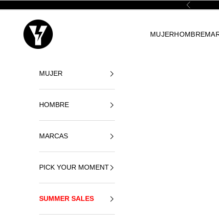
Vai al contenuto
Precedente
Yellowshop
MUJER
HOMBRE
MA
MUJER
HOMBRE
MARCAS
PICK YOUR MOMENT
SUMMER SALES