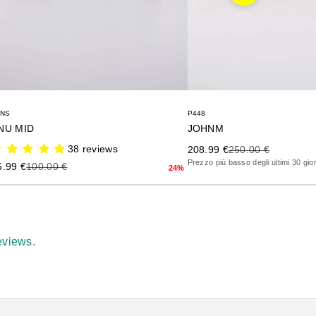
P448
ANS
JOHNM
NU MID
Precio de oferta
Precio anterior
38 reviews
208.99 €
250.00 €
Prezzo più basso degli ultimi 30 gio
ecio de oferta
Precio anterior
5.99 €
100.00 €
24%
eviews.