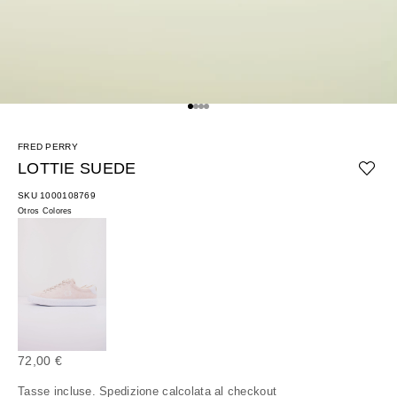
Vai all'articolo 1
Vai all'articolo 2
Vai all'articolo 3
Vai all'articolo 4
FRED PERRY
LOTTIE SUEDE
SKU 1000108769
Otros Colores
Prezzo scontato
72,00 €
Tasse incluse.
Spedizione calcolata
al checkout