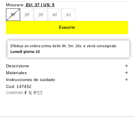
Misurare:
EU: 37 | US: 5
37
38
39
40
41
Esaurito
Effettua un ordine prima delle 9h. 5m. 26s. e verrà consegnato
Lunedì giorno 10
Descrizione
Materiales
Instrucciones de cuidado
Cod. 147452
CONDIVIDI