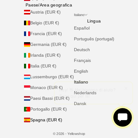
Paese/Area geografica
Austria (EUR €)
Italiano
Lingua
Belgio (EUR €)
Español
Francia (EUR €)
Português (portugal)
Germania (EUR €)
Deutsch
Irlanda (EUR €)
Français
Italia (EUR €)
English
Lussemburgo (EUR €)
Italiano
×
×
Hey! 👋 Hai bisogno di aiuto?
Hey! 👋 Hai bisogno di aiuto?
Monaco (EUR €)
Sono qui per te!
Sono qui per te!
Nederlands
Paesi Bassi (EUR €)
Dansk
Portogallo (EUR €)
Spagna (EUR €)
© 2026 - Yellowshop