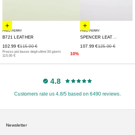
Elige opciones
Elige opciones
FRED PERRY
FRED PERRY
SPENCER LEATHER
B721 LEATHER
Precio de oferta
Precio anterior
Precio de oferta
Precio anterior
107.99 €
125.00 €
102.99 €
115.00 €
Prezzo più basso degli ultimi 30 giorni:
10%
115.00 €
4.8
Customers rate us 4.8/5 based on 6490 reviews.
Newsletter