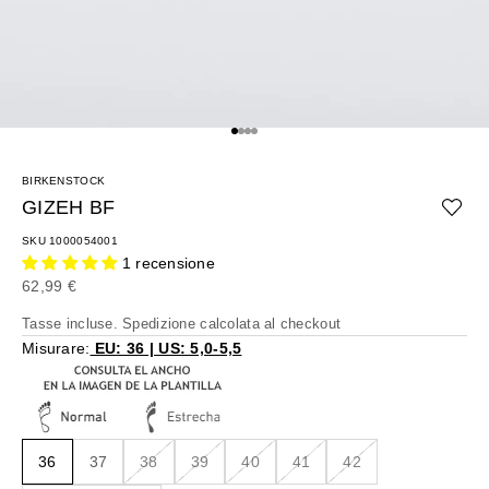
Vai all'articolo 1
Vai all'articolo 2
Vai all'articolo 3
Vai all'articolo 4
BIRKENSTOCK
GIZEH BF
SKU 1000054001
1 recensione
Prezzo scontato
62,99 €
Tasse incluse.
Spedizione calcolata
al checkout
Misurare:
EU: 36 | US: 5,0-5,5
36
37
38
39
40
41
42