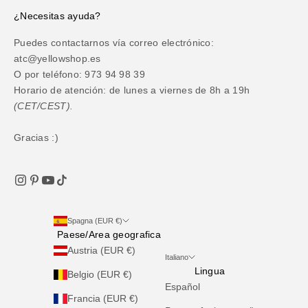
¿Necesitas ayuda?
Puedes contactarnos vía correo electrónico:
atc@yellowshop.es
O por teléfono: 973 94 98 39
Horario de atención: de lunes a viernes de 8h a 19h
(CET/CEST).
Gracias :)
Spagna (EUR €)
Paese/Area geografica
Austria (EUR €)
Italiano
Lingua
Belgio (EUR €)
Español
Francia (EUR €)