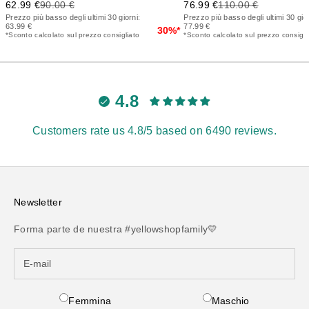
Precio de oferta
Precio anterior
Precio de oferta
Precio anterior
62.99 €
90.00 €
76.99 €
110.00 €
Prezzo più basso degli ultimi 30 giorni:
Prezzo più basso degli ultimi 30 gior
63.99 €
77.99 €
30%*
*Sconto calcolato sul prezzo consigliato
*Sconto calcolato sul prezzo consigli
4.8
Customers rate us 4.8/5 based on 6490 reviews.
Newsletter
Forma parte de nuestra #yellowshopfamily💛
Femmina
Maschio