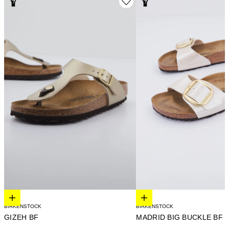
Elige opciones
Elige opciones
BIRKENSTOCK
BIRKENSTOCK
GIZEH BF
MADRID BIG BUC